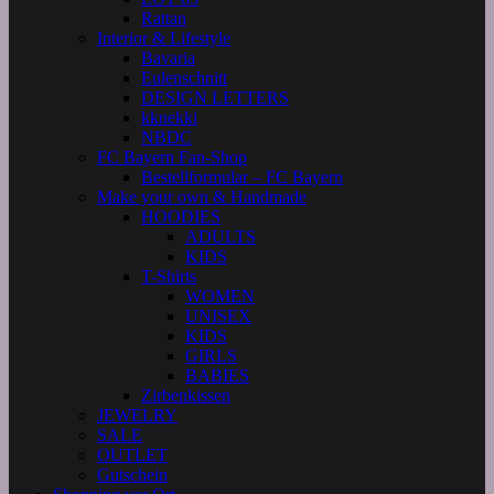
Rattan
Interior & Lifestyle
Bavaria
Eulenschnitt
DESIGN LETTERS
kknekki
NBDC
FC Bayern Fan-Shop
Bestellformular – FC Bayern
Make your own & Handmade
HOODIES
ADULTS
KIDS
T-Shirts
WOMEN
UNISEX
KIDS
GIRLS
BABIES
Zirbenkissen
JEWELRY
SALE
OUTLET
Gutschein