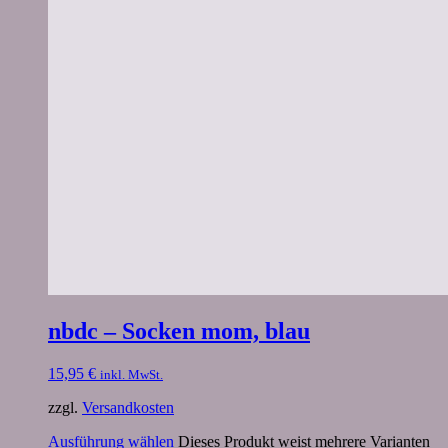
nbdc – Socken mom, blau
15,95
€
inkl. MwSt.
zzgl.
Versandkosten
Ausführung wählen
Dieses Produkt weist mehrere Varianten