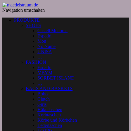
Navigation umschalten
PRODUKTE
SHOES
Castell Menorca
Espadrij
Mou
No Name
UNISA
…
FASHION
Espadrij
MBYM
SORBET ISLAND
…
BAGS AND BASKETS
Boho
Clutch
Girls
Häkeltaschen
Korbtaschen
Körbe und Körbchen
Ledertaschen
LOT 83