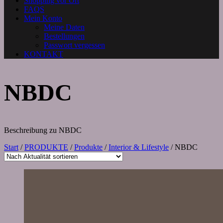
Shopping vor Ort
FAQS
Mein Konto
Meine Daten
Bestellungen
Passwort vergessen
KONTAKT
NBDC
Beschreibung zu NBDC
Start
/
PRODUKTE
/
Produkte
/
Interior & Lifestyle
/ NBDC