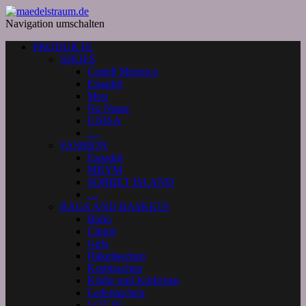
Navigation umschalten
PRODUKTE
SHOES
Castell Menorca
Espadrij
Mou
No Name
UNISA
…
FASHION
Espadrij
MBYM
SORBET ISLAND
…
BAGS AND BASKETS
Boho
Clutch
Girls
Häkeltaschen
Korbtaschen
Körbe und Körbchen
Ledertaschen
LOT 83