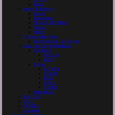
Rattan
Interior & Lifestyle
Bavaria
Eulenschnitt
DESIGN LETTERS
kknekki
NBDC
FC Bayern Fan-Shop
Bestellformular – FC Bayern
Make your own & Handmade
HOODIES
ADULTS
KIDS
T-Shirts
WOMEN
UNISEX
KIDS
GIRLS
BABIES
Zirbenkissen
JEWELRY
SALE
OUTLET
Gutschein