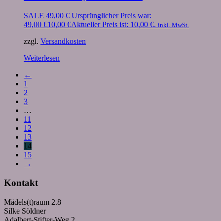
SALE
49,00
€
Ursprünglicher Preis war:
49,00 €
10,00
€
Aktueller Preis ist: 10,00 €.
inkl. MwSt.
zzgl.
Versandkosten
Weiterlesen
←
1
2
3
…
11
12
13
14
15
→
Kontakt
Mädels(t)raum 2.8
Silke Söldner
Adalbert-Stifter-Weg 2