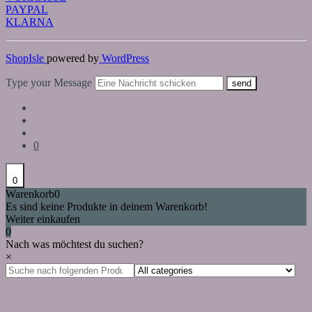
PAYPAL
KLARNA
ShopIsle
powered by
WordPress
Type your Message
send
0
0
Warenkorb
0
Es sind keine Produkte in deinem Warenkorb!
Weiter einkaufen
0
Nach was möchtest du suchen?
×