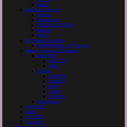
Rattan
Interior & Lifestyle
Bavaria
Eulenschnitt
DESIGN LETTERS
kknekki
NBDC
FC Bayern Fan-Shop
Bestellformular – FC Bayern
Make your own & Handmade
HOODIES
ADULTS
KIDS
T-Shirts
WOMEN
UNISEX
KIDS
GIRLS
BABIES
Zirbenkissen
JEWELRY
SALE
OUTLET
Gutschein