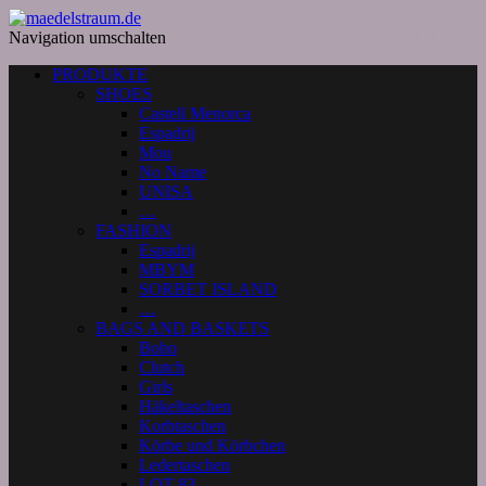
Navigation umschalten
PRODUKTE
SHOES
Castell Menorca
Espadrij
Mou
No Name
UNISA
…
FASHION
Espadrij
MBYM
SORBET ISLAND
…
BAGS AND BASKETS
Boho
Clutch
Girls
Häkeltaschen
Korbtaschen
Körbe und Körbchen
Ledertaschen
LOT 83