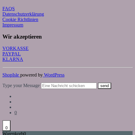
FAQS
Datenschutzerklärung
Cookie Richtlinien
Impressum
Wir akzeptieren
VORKASSE
PAYPAL
KLARNA
ShopIsle
powered by
WordPress
Type your Message
send
0
0
Warenkorb
0