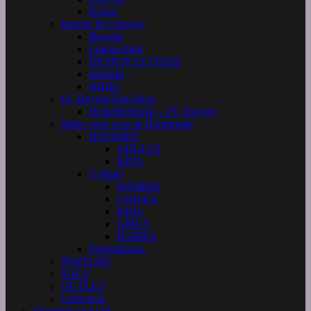
Rattan
Interior & Lifestyle
Bavaria
Eulenschnitt
DESIGN LETTERS
kknekki
NBDC
FC Bayern Fan-Shop
Bestellformular – FC Bayern
Make your own & Handmade
HOODIES
ADULTS
KIDS
T-Shirts
WOMEN
UNISEX
KIDS
GIRLS
BABIES
Zirbenkissen
JEWELRY
SALE
OUTLET
Gutschein