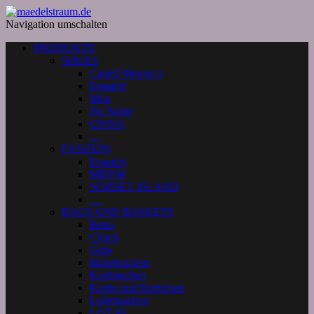
Navigation umschalten
PRODUKTE
SHOES
Castell Menorca
Espadrij
Mou
No Name
UNISA
…
FASHION
Espadrij
MBYM
SORBET ISLAND
…
BAGS AND BASKETS
Boho
Clutch
Girls
Häkeltaschen
Korbtaschen
Körbe und Körbchen
Ledertaschen
LOT 83