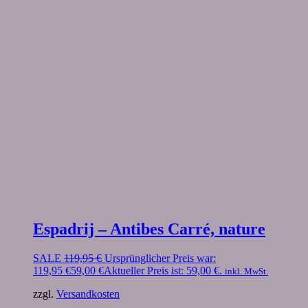
Espadrij – Antibes Carré, nature
SALE
119,95
€
Ursprünglicher Preis war:
119,95 €
59,00
€
Aktueller Preis ist: 59,00 €.
inkl. MwSt.
zzgl.
Versandkosten