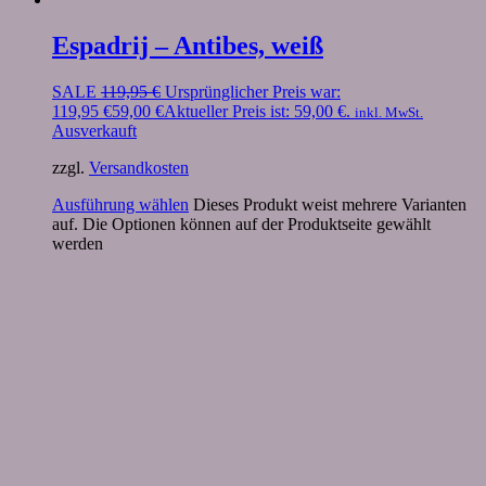
Espadrij – Antibes, weiß
SALE
119,95
€
Ursprünglicher Preis war:
119,95 €
59,00
€
Aktueller Preis ist: 59,00 €.
inkl. MwSt.
Ausverkauft
zzgl.
Versandkosten
Ausführung wählen
Dieses Produkt weist mehrere Varianten
auf. Die Optionen können auf der Produktseite gewählt
werden