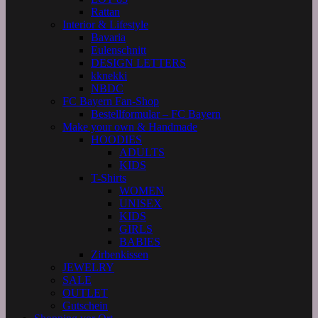
Rattan
Interior & Lifestyle
Bavaria
Eulenschnitt
DESIGN LETTERS
kknekki
NBDC
FC Bayern Fan-Shop
Bestellformular – FC Bayern
Make your own & Handmade
HOODIES
ADULTS
KIDS
T-Shirts
WOMEN
UNISEX
KIDS
GIRLS
BABIES
Zirbenkissen
JEWELRY
SALE
OUTLET
Gutschein