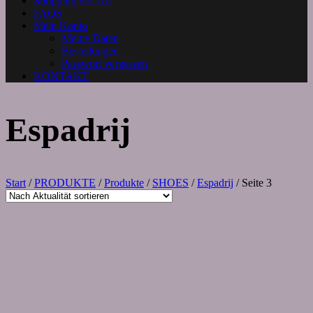
Shopping vor Ort
FAQS
Mein Konto
Meine Daten
Bestellungen
Passwort vergessen
KONTAKT
Espadrij
Start
/
PRODUKTE
/
Produkte
/
SHOES
/
Espadrij
/ Seite 3