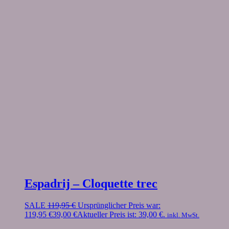
Espadrij – Cloquette trec
SALE
119,95
€
Ursprünglicher Preis war:
119,95 €
39,00
€
Aktueller Preis ist: 39,00 €.
inkl. MwSt.