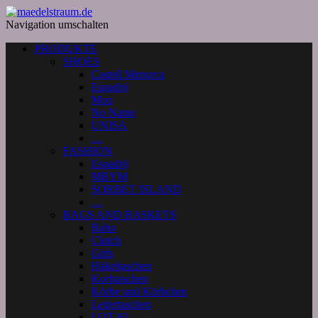
Navigation umschalten
PRODUKTE
SHOES
Castell Menorca
Espadrij
Mou
No Name
UNISA
…
FASHION
Espadrij
MBYM
SORBET ISLAND
…
BAGS AND BASKETS
Boho
Clutch
Girls
Häkeltaschen
Korbtaschen
Körbe und Körbchen
Ledertaschen
LOT 83