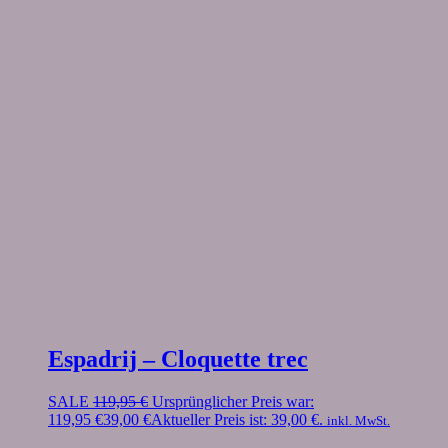
Espadrij – Cloquette trec
SALE
119,95
€
Ursprünglicher Preis war:
119,95 €
39,00
€
Aktueller Preis ist: 39,00 €.
inkl. MwSt.