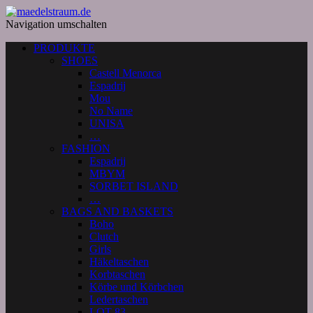
Navigation umschalten
PRODUKTE
SHOES
Castell Menorca
Espadrij
Mou
No Name
UNISA
…
FASHION
Espadrij
MBYM
SORBET ISLAND
…
BAGS AND BASKETS
Boho
Clutch
Girls
Häkeltaschen
Korbtaschen
Körbe und Körbchen
Ledertaschen
LOT 83