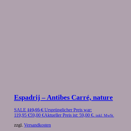
Espadrij – Antibes Carré, nature
SALE
119,95
€
Ursprünglicher Preis war:
119,95 €
59,00
€
Aktueller Preis ist: 59,00 €.
inkl. MwSt.
zzgl.
Versandkosten