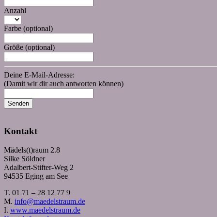
Anzahl
Farbe
(optional)
Größe
(optional)
Deine E-Mail-Adresse:
(Damit wir dir auch antworten können)
Senden
Kontakt
Mädels(t)raum 2.8
Silke Söldner
Adalbert-Stifter-Weg 2
94535 Eging am See
T. 01 71 – 28 12 77 9
M.
info@maedelstraum.de
I.
www.maedelstraum.de