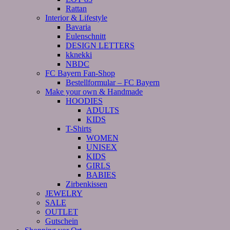
Rattan
Interior & Lifestyle
Bavaria
Eulenschnitt
DESIGN LETTERS
kknekki
NBDC
FC Bayern Fan-Shop
Bestellformular – FC Bayern
Make your own & Handmade
HOODIES
ADULTS
KIDS
T-Shirts
WOMEN
UNISEX
KIDS
GIRLS
BABIES
Zirbenkissen
JEWELRY
SALE
OUTLET
Gutschein