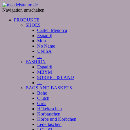
Navigation umschalten
PRODUKTE
SHOES
Castell Menorca
Espadrij
Mou
No Name
UNISA
…
FASHION
Espadrij
MBYM
SORBET ISLAND
…
BAGS AND BASKETS
Boho
Clutch
Girls
Häkeltaschen
Korbtaschen
Körbe und Körbchen
Ledertaschen
LOT 83