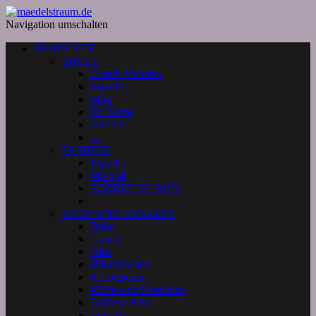
Navigation umschalten
PRODUKTE
SHOES
Castell Menorca
Espadrij
Mou
No Name
UNISA
…
FASHION
Espadrij
MBYM
SORBET ISLAND
…
BAGS AND BASKETS
Boho
Clutch
Girls
Häkeltaschen
Korbtaschen
Körbe und Körbchen
Ledertaschen
LOT 83