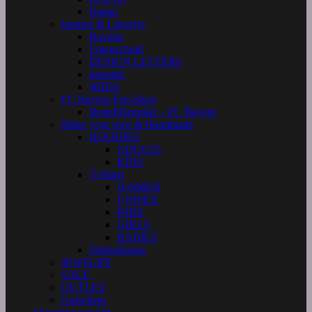
Rattan
Interior & Lifestyle
Bavaria
Eulenschnitt
DESIGN LETTERS
kknekki
NBDC
FC Bayern Fan-Shop
Bestellformular – FC Bayern
Make your own & Handmade
HOODIES
ADULTS
KIDS
T-Shirts
WOMEN
UNISEX
KIDS
GIRLS
BABIES
Zirbenkissen
JEWELRY
SALE
OUTLET
Gutschein