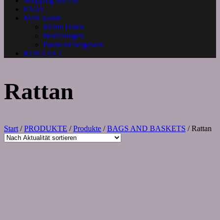
Shopping vor Ort
FAQS
Mein Konto
Meine Daten
Bestellungen
Passwort vergessen
KONTAKT
Rattan
Start
/
PRODUKTE
/
Produkte
/
BAGS AND BASKETS
/ Rattan