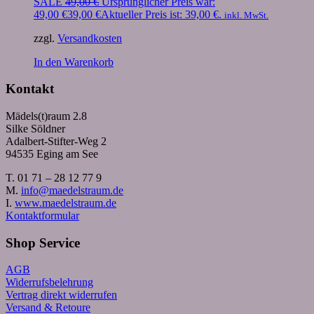
SALE
49,00
€
Ursprünglicher Preis war:
49,00 €
39,00
€
Aktueller Preis ist: 39,00 €.
inkl. MwSt.
zzgl.
Versandkosten
In den Warenkorb
Kontakt
Mädels(t)raum 2.8
Silke Söldner
Adalbert-Stifter-Weg 2
94535 Eging am See
T. 01 71 – 28 12 77 9
M.
info@maedelstraum.de
I.
www.maedelstraum.de
Kontaktformular
Shop Service
AGB
Widerrufsbelehrung
Vertrag direkt widerrufen
Versand & Retoure