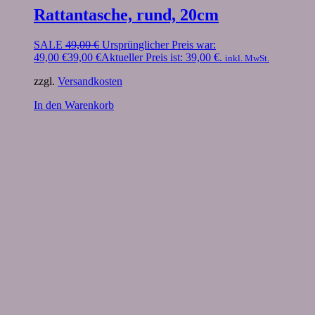
Rattantasche, rund, 20cm
SALE
49,00
€
Ursprünglicher Preis war:
49,00 €
39,00
€
Aktueller Preis ist: 39,00 €.
inkl. MwSt.
zzgl.
Versandkosten
In den Warenkorb