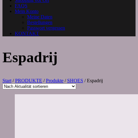
Shopping vor Ort
FAQS
Mein Konto
Meine Daten
Bestellungen
Passwort vergessen
KONTAKT
Espadrij
Start
/
PRODUKTE
/
Produkte
/
SHOES
/ Espadrij