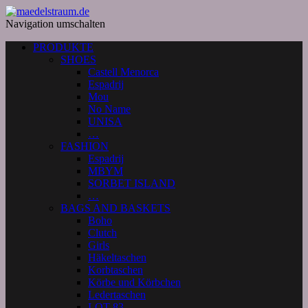
Navigation umschalten
PRODUKTE
SHOES
Castell Menorca
Espadrij
Mou
No Name
UNISA
…
FASHION
Espadrij
MBYM
SORBET ISLAND
…
BAGS AND BASKETS
Boho
Clutch
Girls
Häkeltaschen
Korbtaschen
Körbe und Körbchen
Ledertaschen
LOT 83