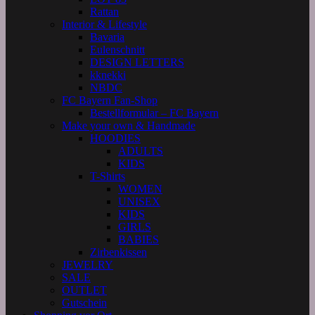
Rattan
Interior & Lifestyle
Bavaria
Eulenschnitt
DESIGN LETTERS
kknekki
NBDC
FC Bayern Fan-Shop
Bestellformular – FC Bayern
Make your own & Handmade
HOODIES
ADULTS
KIDS
T-Shirts
WOMEN
UNISEX
KIDS
GIRLS
BABIES
Zirbenkissen
JEWELRY
SALE
OUTLET
Gutschein