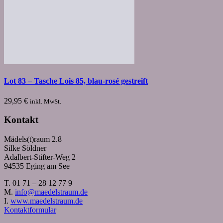
Lot 83 – Tasche Lois 85, blau-rosé gestreift
29,95
€
inkl. MwSt.
Kontakt
Mädels(t)raum 2.8
Silke Söldner
Adalbert-Stifter-Weg 2
94535 Eging am See
T. 01 71 – 28 12 77 9
M.
info@maedelstraum.de
I.
www.maedelstraum.de
Kontaktformular