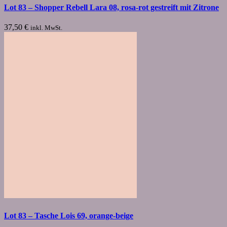
Lot 83 – Shopper Rebell Lara 08, rosa-rot gestreift mit Zitrone
37,50
€
inkl. MwSt.
Lot 83 – Tasche Lois 69, orange-beige