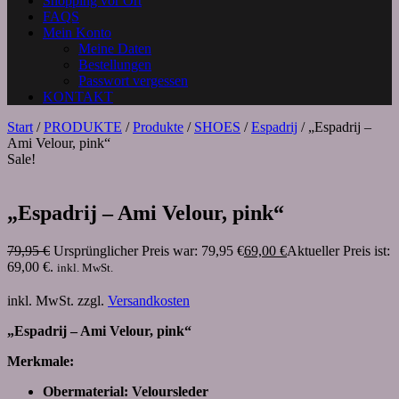
Shopping vor Ort
FAQS
Mein Konto
Meine Daten
Bestellungen
Passwort vergessen
KONTAKT
Start
/
PRODUKTE
/
Produkte
/
SHOES
/
Espadrij
/ „Espadrij –
Ami Velour, pink“
Sale!
„Espadrij – Ami Velour, pink“
79,95
€
Ursprünglicher Preis war: 79,95 €
69,00
€
Aktueller Preis ist:
69,00 €.
inkl. MwSt.
inkl. MwSt.
zzgl.
Versandkosten
„Espadrij – Ami Velour, pink“
Merkmale:
Obermaterial: Veloursleder