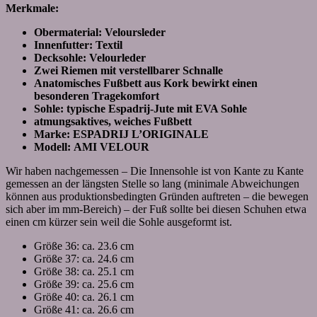
Merkmale:
Obermaterial: Veloursleder
Innenfutter: Textil
Decksohle: Velourleder
Zwei Riemen mit verstellbarer Schnalle
Anatomisches Fußbett aus Kork bewirkt einen
besonderen Tragekomfort
Sohle: typische Espadrij-Jute mit EVA Sohle
atmungsaktives, weiches Fußbett
Marke: ESPADRIJ L’ORIGINALE
Modell: AMI VELOUR
Wir haben nachgemessen – Die Innensohle ist von Kante zu Kante
gemessen an der längsten Stelle so lang (minimale Abweichungen
können aus produktionsbedingten Gründen auftreten – die bewegen
sich aber im mm-Bereich) – der Fuß sollte bei diesen Schuhen etwa
einen cm kürzer sein weil die Sohle ausgeformt ist.
Größe 36: ca. 23.6 cm
Größe 37: ca. 24.6 cm
Größe 38: ca. 25.1 cm
Größe 39: ca. 25.6 cm
Größe 40: ca. 26.1 cm
Größe 41: ca. 26.6 cm