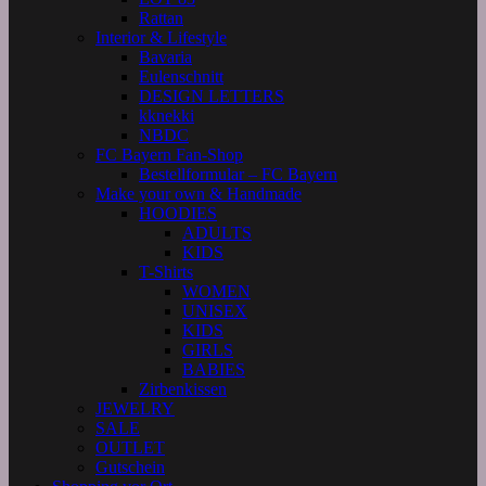
Rattan
Interior & Lifestyle
Bavaria
Eulenschnitt
DESIGN LETTERS
kknekki
NBDC
FC Bayern Fan-Shop
Bestellformular – FC Bayern
Make your own & Handmade
HOODIES
ADULTS
KIDS
T-Shirts
WOMEN
UNISEX
KIDS
GIRLS
BABIES
Zirbenkissen
JEWELRY
SALE
OUTLET
Gutschein