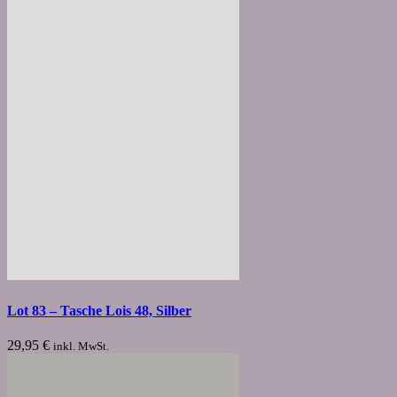
Lot 83 – Tasche Lois 48, Silber
29,95
€
inkl. MwSt.