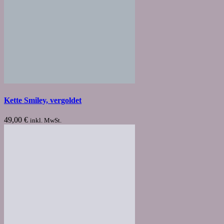
Kette Smiley, vergoldet
49,00
€
inkl. MwSt.