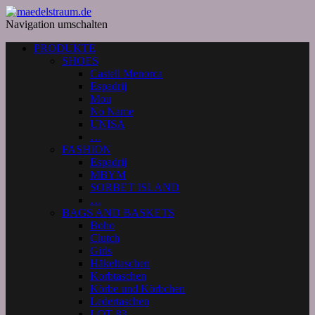
Navigation umschalten
PRODUKTE
SHOES
Castell Menorca
Espadrij
Mou
No Name
UNISA
…
FASHION
Espadrij
MBYM
SORBET ISLAND
…
BAGS AND BASKETS
Boho
Clutch
Girls
Häkeltaschen
Korbtaschen
Körbe und Körbchen
Ledertaschen
LOT 83