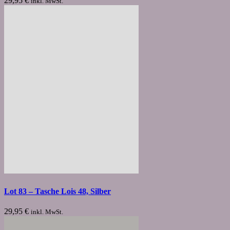
29,95
€
inkl. MwSt.
Lot 83 – Tasche Lois 48, Silber
29,95
€
inkl. MwSt.