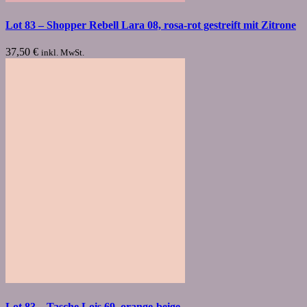
Lot 83 – Shopper Rebell Lara 08, rosa-rot gestreift mit Zitrone
37,50
€
inkl. MwSt.
Lot 83 – Tasche Lois 69, orange-beige