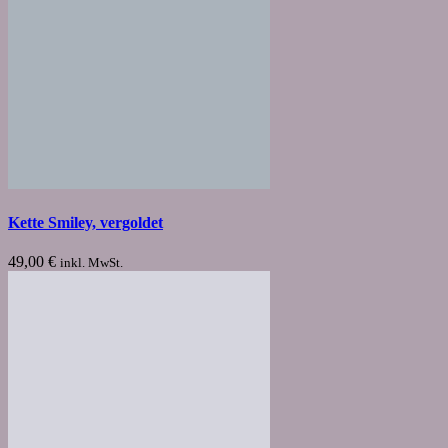
Kette Smiley, vergoldet
49,00
€
inkl. MwSt.