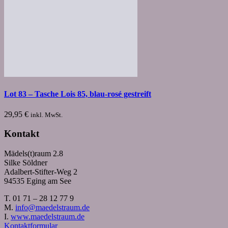
Lot 83 – Tasche Lois 85, blau-rosé gestreift
29,95
€
inkl. MwSt.
Kontakt
Mädels(t)raum 2.8
Silke Söldner
Adalbert-Stifter-Weg 2
94535 Eging am See
T. 01 71 – 28 12 77 9
M.
info@maedelstraum.de
I.
www.maedelstraum.de
Kontaktformular