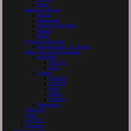
Rattan
Interior & Lifestyle
Bavaria
Eulenschnitt
DESIGN LETTERS
kknekki
NBDC
FC Bayern Fan-Shop
Bestellformular – FC Bayern
Make your own & Handmade
HOODIES
ADULTS
KIDS
T-Shirts
WOMEN
UNISEX
KIDS
GIRLS
BABIES
Zirbenkissen
JEWELRY
SALE
OUTLET
Gutschein