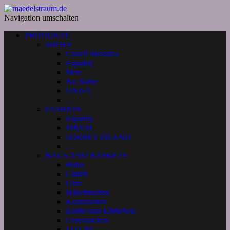
Navigation umschalten
PRODUKTE
SHOES
Castell Menorca
Espadrij
Mou
No Name
UNISA
…
FASHION
Espadrij
MBYM
SORBET ISLAND
…
BAGS AND BASKETS
Boho
Clutch
Girls
Häkeltaschen
Korbtaschen
Körbe und Körbchen
Ledertaschen
LOT 83