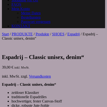
Shopping vor Ort
FAQS
Mein Konto
Meine Daten
Bestellungen
Passwort vergessen
KONTAKT
Start
/
PRODUKTE
/
Produkte
/
SHOES
/
Espadrij
/ Espadrij –
Classic unisex, denim“
Espadrij – Classic unisex, denim“
39,00
€
inkl. MwSt.
inkl. MwSt.
zzgl.
Versandkosten
Espadrij – Classic unisex, denim“
zeitloser Klassiker
traditionelle Espadrilles
hochwertiger, fester Canvas-Stoff
dicke, robuste Jute-Sohle