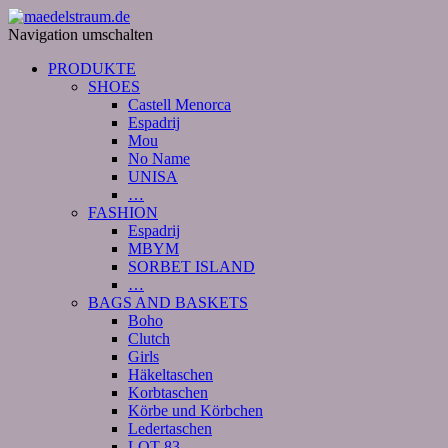
Navigation umschalten
PRODUKTE
SHOES
Castell Menorca
Espadrij
Mou
No Name
UNISA
…
FASHION
Espadrij
MBYM
SORBET ISLAND
…
BAGS AND BASKETS
Boho
Clutch
Girls
Häkeltaschen
Korbtaschen
Körbe und Körbchen
Ledertaschen
LOT 83