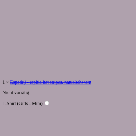
1
×
Espadrij - raphia hat stripes, natur/schwarz
Nicht vorrätig
T-Shirt (Girls - Mini)