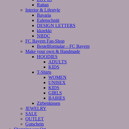
Rattan
Interior & Lifestyle
Bavaria
Eulenschnitt
DESIGN LETTERS
kknekki
NBDC
FC Bayern Fan-Shop
Bestellformular – FC Bayern
Make your own & Handmade
HOODIES
ADULTS
KIDS
T-Shirts
WOMEN
UNISEX
KIDS
GIRLS
BABIES
Zirbenkissen
JEWELRY
SALE
OUTLET
Gutschein