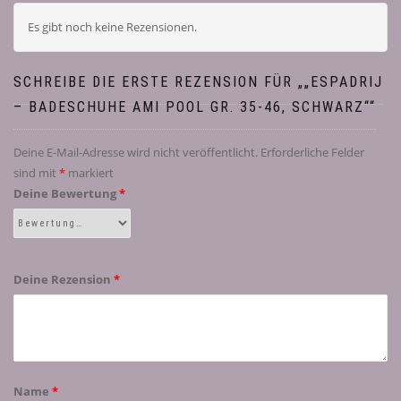
Es gibt noch keine Rezensionen.
SCHREIBE DIE ERSTE REZENSION FÜR „„ESPADRIJ
– BADESCHUHE AMI POOL GR. 35-46, SCHWARZ““
Deine E-Mail-Adresse wird nicht veröffentlicht.
Erforderliche Felder
sind mit
*
markiert
Deine Bewertung
*
Deine Rezension
*
Name
*