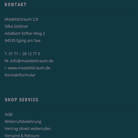
KONTAKT
Mädels(t)raum 2.8
Silke Söldner
Adalbert-Stifter-Weg 2
94535 Eging am See
T. 01 71 – 28 12 77 9
M.
info@maedelstraum.de
I.
www.maedelstraum.de
Kontaktformular
SHOP SERVICE
AGB
Widerrufsbelehrung
Vertrag direkt widerrufen
Versand & Retoure