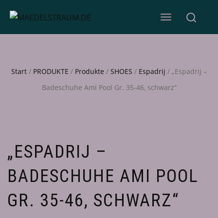
NAVIGATION
UMSCHALTEN
Start
/
PRODUKTE
/
Produkte
/
SHOES
/
Espadrij
/ „Espadrij –
Badeschuhe Ami Pool Gr. 35-46, schwarz“
„ESPADRIJ –
BADESCHUHE AMI POOL
GR. 35-46, SCHWARZ“