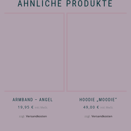
ÄHNLICHE PRODUKTE
ARMBAND – ANGEL
HOODIE „MOODIE“
19,95
€
49,00
€
inkl. MwSt.
inkl. MwSt.
zzgl.
Versandkosten
zzgl.
Versandkosten
Dieses
Dieses
Produkt
Produkt