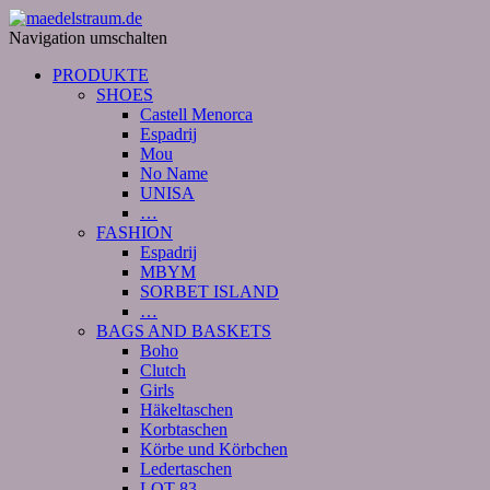
Navigation umschalten
PRODUKTE
SHOES
Castell Menorca
Espadrij
Mou
No Name
UNISA
…
FASHION
Espadrij
MBYM
SORBET ISLAND
…
BAGS AND BASKETS
Boho
Clutch
Girls
Häkeltaschen
Korbtaschen
Körbe und Körbchen
Ledertaschen
LOT 83