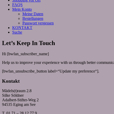
Shopping vor Ort
FAQS
Mein Konto
Meine Daten
Bestellungen
Passwort vergessen
KONTAKT
Suche
Let’s Keep In Touch
Hi [bwfan_subscriber_name]
Help us to improve your experience with us through better communicat
[bwfan_unsubscribe_button label=“Update my preference“].
Kontakt
Mädels(t)raum 2.8
Silke Söldner
Adalbert-Stifter-Weg 2
94535 Eging am See
T. 01 71 – 28 12 77 9