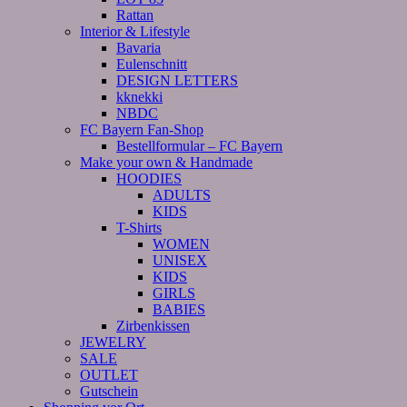
Rattan
Interior & Lifestyle
Bavaria
Eulenschnitt
DESIGN LETTERS
kknekki
NBDC
FC Bayern Fan-Shop
Bestellformular – FC Bayern
Make your own & Handmade
HOODIES
ADULTS
KIDS
T-Shirts
WOMEN
UNISEX
KIDS
GIRLS
BABIES
Zirbenkissen
JEWELRY
SALE
OUTLET
Gutschein