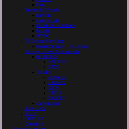
Rattan
Interior & Lifestyle
Bavaria
Eulenschnitt
DESIGN LETTERS
kknekki
NBDC
FC Bayern Fan-Shop
Bestellformular – FC Bayern
Make your own & Handmade
HOODIES
ADULTS
KIDS
T-Shirts
WOMEN
UNISEX
KIDS
GIRLS
BABIES
Zirbenkissen
JEWELRY
SALE
OUTLET
Gutschein