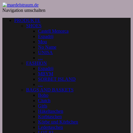
Navigation umschalten
PRODUKTE
SHOES
Castell Menorca
Espadrij
Mou
No Name
UNISA
…
FASHION
Espadrij
MBYM
SORBET ISLAND
…
BAGS AND BASKETS
Boho
Clutch
Girls
Häkeltaschen
Korbtaschen
Körbe und Körbchen
Ledertaschen
LOT 83