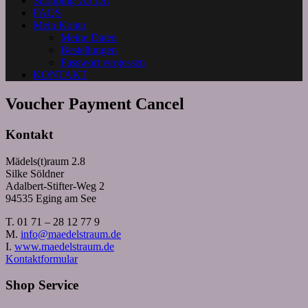
Shopping vor Ort
FAQS
Mein Konto
Meine Daten
Bestellungen
Passwort vergessen
KONTAKT
Voucher Payment Cancel
Kontakt
Mädels(t)raum 2.8
Silke Söldner
Adalbert-Stifter-Weg 2
94535 Eging am See
T. 01 71 – 28 12 77 9
M.
info@maedelstraum.de
I.
www.maedelstraum.de
Kontaktformular
Shop Service