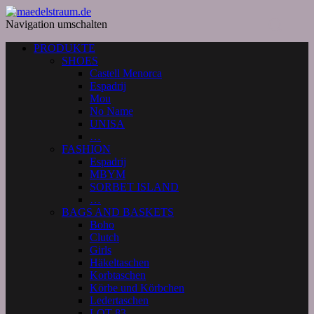
Navigation umschalten
PRODUKTE
SHOES
Castell Menorca
Espadrij
Mou
No Name
UNISA
…
FASHION
Espadrij
MBYM
SORBET ISLAND
…
BAGS AND BASKETS
Boho
Clutch
Girls
Häkeltaschen
Korbtaschen
Körbe und Körbchen
Ledertaschen
LOT 83