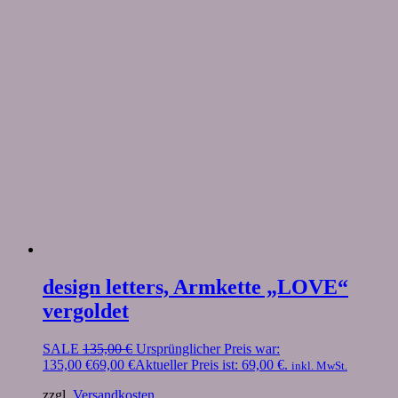
design letters, Armkette „LOVE“
vergoldet
SALE
135,00
€
Ursprünglicher Preis war:
135,00 €
69,00
€
Aktueller Preis ist: 69,00 €.
inkl. MwSt.
zzgl.
Versandkosten