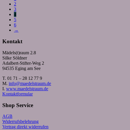
2
3
4
5
6
→
Kontakt
Mädels(t)raum 2.8
Silke Söldner
Adalbert-Stifter-Weg 2
94535 Eging am See
T. 01 71 – 28 12 77 9
M.
info@maedelstraum.de
I.
www.maedelstraum.de
Kontaktformular
Shop Service
AGB
Widerrufsbelehrung
Vertrag direkt widerrufen