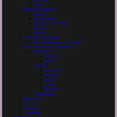
Rattan
Interior & Lifestyle
Bavaria
Eulenschnitt
DESIGN LETTERS
kknekki
NBDC
FC Bayern Fan-Shop
Bestellformular – FC Bayern
Make your own & Handmade
HOODIES
ADULTS
KIDS
T-Shirts
WOMEN
UNISEX
KIDS
GIRLS
BABIES
Zirbenkissen
JEWELRY
SALE
OUTLET
Gutschein