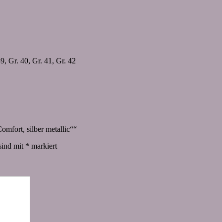
39, Gr. 40, Gr. 41, Gr. 42
omfort, silber metallic““
sind mit
*
markiert