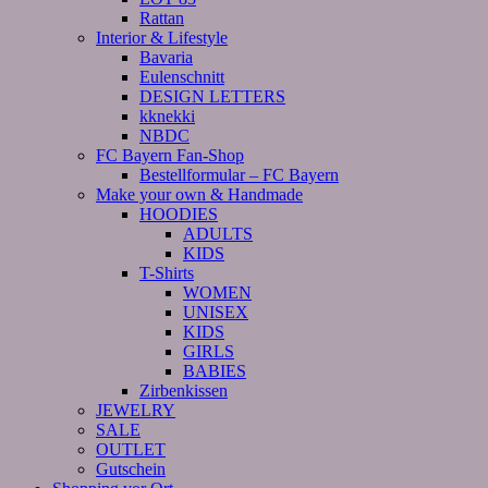
Rattan
Interior & Lifestyle
Bavaria
Eulenschnitt
DESIGN LETTERS
kknekki
NBDC
FC Bayern Fan-Shop
Bestellformular – FC Bayern
Make your own & Handmade
HOODIES
ADULTS
KIDS
T-Shirts
WOMEN
UNISEX
KIDS
GIRLS
BABIES
Zirbenkissen
JEWELRY
SALE
OUTLET
Gutschein