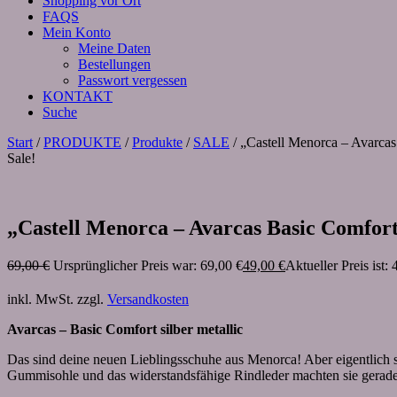
Shopping vor Ort
FAQS
Mein Konto
Meine Daten
Bestellungen
Passwort vergessen
KONTAKT
Suche
Start
/
PRODUKTE
/
Produkte
/
SALE
/ „Castell Menorca – Avarcas 
Sale!
„Castell Menorca – Avarcas Basic Comfort,
69,00
€
Ursprünglicher Preis war: 69,00 €
49,00
€
Aktueller Preis ist: 
inkl. MwSt.
zzgl.
Versandkosten
Avarcas – Basic Comfort silber metallic
Das sind deine neuen Lieblingsschuhe aus Menorca! Aber eigentlich s
Gummisohle und das widerstandsfähige Rindleder machten sie geradezu