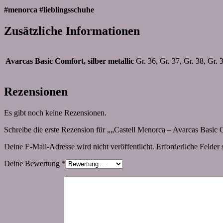
#menorca #lieblingsschuhe
Zusätzliche Informationen
Avarcas Basic Comfort, silber metallic
Gr. 36, Gr. 37, Gr. 38, Gr. 
Rezensionen
Es gibt noch keine Rezensionen.
Schreibe die erste Rezension für „„Castell Menorca – Avarcas Basic C
Deine E-Mail-Adresse wird nicht veröffentlicht.
Erforderliche Felder 
Deine Bewertung
*