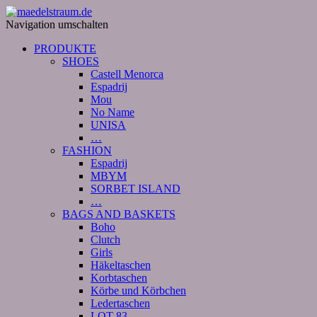
Navigation umschalten
PRODUKTE
SHOES
Castell Menorca
Espadrij
Mou
No Name
UNISA
…
FASHION
Espadrij
MBYM
SORBET ISLAND
…
BAGS AND BASKETS
Boho
Clutch
Girls
Häkeltaschen
Korbtaschen
Körbe und Körbchen
Ledertaschen
LOT 83