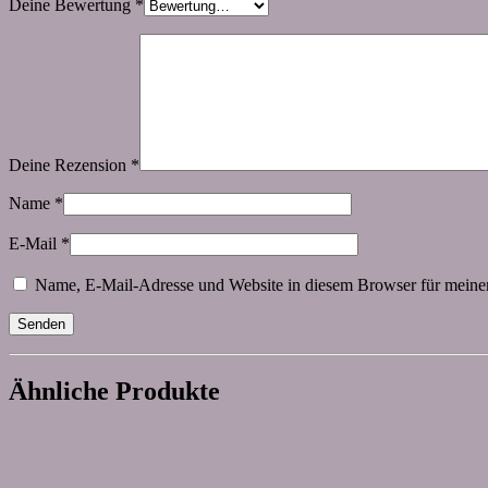
Deine Bewertung
*
Deine Rezension
*
Name
*
E-Mail
*
Name, E-Mail-Adresse und Website in diesem Browser für meine
Ähnliche Produkte