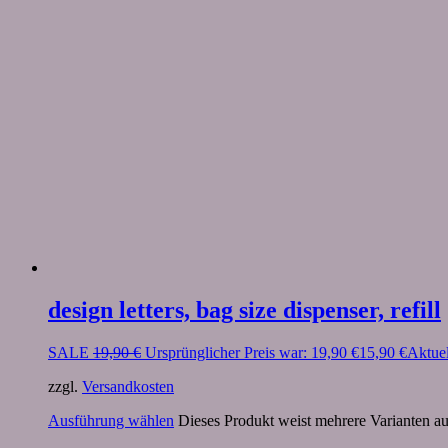
design letters, bag size dispenser, refill
SALE
19,90
€
Ursprünglicher Preis war: 19,90 €
15,90
€
Aktuel
zzgl.
Versandkosten
Ausführung wählen
Dieses Produkt weist mehrere Varianten a