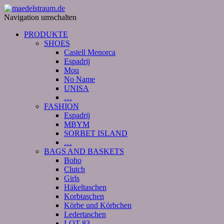
Navigation umschalten
PRODUKTE
SHOES
Castell Menorca
Espadrij
Mou
No Name
UNISA
…
FASHION
Espadrij
MBYM
SORBET ISLAND
…
BAGS AND BASKETS
Boho
Clutch
Girls
Häkeltaschen
Korbtaschen
Körbe und Körbchen
Ledertaschen
LOT 83