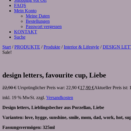
Shopping vor Ort
FAQS
Mein Konto
Meine Daten
Bestellungen
Passwort vergessen
KONTAKT
Suche
Start
/
PRODUKTE
/
Produkte
/
Interior & Lifestyle
/
DESIGN LET
Sale!
design letters, favourite cup, Liebe
22,90
€
Ursprünglicher Preis war: 22,90 €
17,90
€
Aktueller Preis ist: 
inkl. 19 % MwSt.
zzgl.
Versandkosten
Design letters, Lieblingsbecher aus Porzellan, Liebe
Varianten: love, hygge, sunshine, smile, mom, dad, work, hot, sup
Fassungsvermögen: 325ml