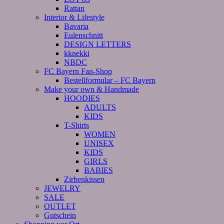
Rattan
Interior & Lifestyle
Bavaria
Eulenschnitt
DESIGN LETTERS
kknekki
NBDC
FC Bayern Fan-Shop
Bestellformular – FC Bayern
Make your own & Handmade
HOODIES
ADULTS
KIDS
T-Shirts
WOMEN
UNISEX
KIDS
GIRLS
BABIES
Zirbenkissen
JEWELRY
SALE
OUTLET
Gutschein