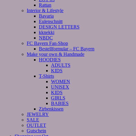
Rattan
Interior & Lifestyle
Bavaria
Eulenschnitt
DESIGN LETTERS
kknekki
NBDC
FC Bayern Fan-Shop
Bestellformular – FC Bayern
Make your own & Handmade
HOODIES
ADULTS
KIDS
T-Shirts
WOMEN
UNISEX
KIDS
GIRLS
BABIES
Zirbenkissen
JEWELRY
SALE
OUTLET
Gutschein