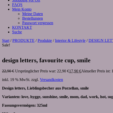
Shopping vor Ort
FAQS
Mein Konto
Meine Daten
Bestellungen
Passwort vergessen
KONTAKT
Suche
Start
/
PRODUKTE
/
Produkte
/
Interior & Lifestyle
/
DESIGN LET
Sale!
design letters, favourite cup, smile
22,90
€
Ursprünglicher Preis war: 22,90 €
17,90
€
Aktueller Preis ist: 
inkl. 19 % MwSt.
zzgl.
Versandkosten
Design letters, Lieblingsbecher aus Porzellan, smile
Varianten: love, hygge, sunshine, smile, mom, dad, work, hot, sup
Fassungsvermögen: 325ml