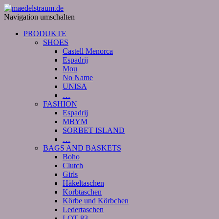
Navigation umschalten
PRODUKTE
SHOES
Castell Menorca
Espadrij
Mou
No Name
UNISA
…
FASHION
Espadrij
MBYM
SORBET ISLAND
…
BAGS AND BASKETS
Boho
Clutch
Girls
Häkeltaschen
Korbtaschen
Körbe und Körbchen
Ledertaschen
LOT 83