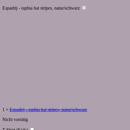
Espadrij - raphia hat stripes, natur/schwarz
1
×
Espadrij - raphia hat stripes, natur/schwarz
Nicht vorrätig
T-Shirt (Kids)