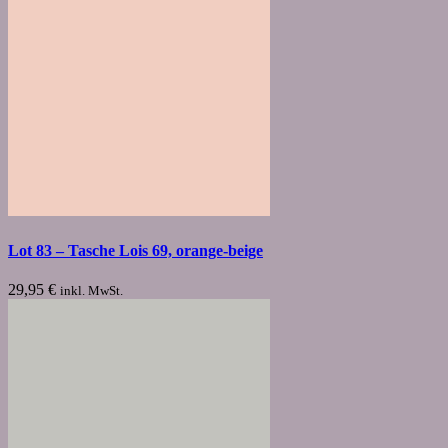
Lot 83 – Tasche Lois 69, orange-beige
29,95
€
inkl. MwSt.