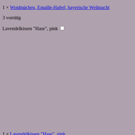
1
×
Woidmächen, Emaille-Haferl, bayerische Weihnacht
3 vorrätig
Lavendelkissen "Hase", pink
1
×
Lavendelkissen "Hase", pink