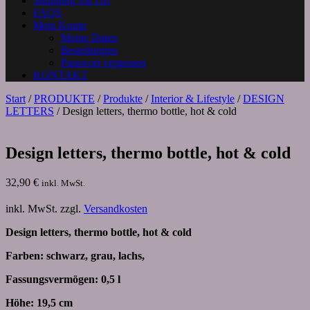
Shopping vor Ort
FAQS
Mein Konto
Meine Daten
Bestellungen
Passwort vergessen
KONTAKT
Start
/
PRODUKTE
/
Produkte
/
Interior & Lifestyle
/
DESIGN
LETTERS
/ Design letters, thermo bottle, hot & cold
Design letters, thermo bottle, hot & cold
32,90
€
inkl. MwSt.
inkl. MwSt.
zzgl.
Versandkosten
Design letters, thermo bottle, hot & cold
Farben: schwarz, grau, lachs,
Fassungsvermögen: 0,5 l
Höhe: 19,5 cm