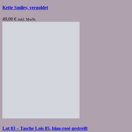
Kette Smiley, vergoldet
49,00
€
inkl. MwSt.
Lot 83 – Tasche Lois 85, blau-rosé gestreift