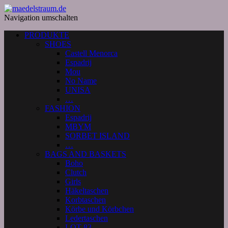
Navigation umschalten
PRODUKTE
SHOES
Castell Menorca
Espadrij
Mou
No Name
UNISA
…
FASHION
Espadrij
MBYM
SORBET ISLAND
…
BAGS AND BASKETS
Boho
Clutch
Girls
Häkeltaschen
Korbtaschen
Körbe und Körbchen
Ledertaschen
LOT 83