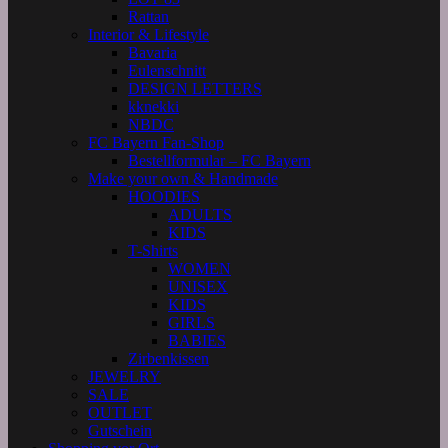
Rattan
Interior & Lifestyle
Bavaria
Eulenschnitt
DESIGN LETTERS
kknekki
NBDC
FC Bayern Fan-Shop
Bestellformular – FC Bayern
Make your own & Handmade
HOODIES
ADULTS
KIDS
T-Shirts
WOMEN
UNISEX
KIDS
GIRLS
BABIES
Zirbenkissen
JEWELRY
SALE
OUTLET
Gutschein