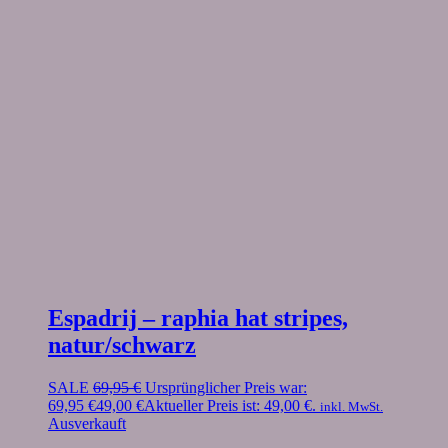
Espadrij – raphia hat stripes,
natur/schwarz
SALE
69,95
€
Ursprünglicher Preis war:
69,95 €
49,00
€
Aktueller Preis ist: 49,00 €.
inkl. MwSt.
Ausverkauft