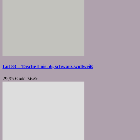
Lot 83 – Tasche Lois 56, schwarz-wollweiß
29,95
€
inkl. MwSt.