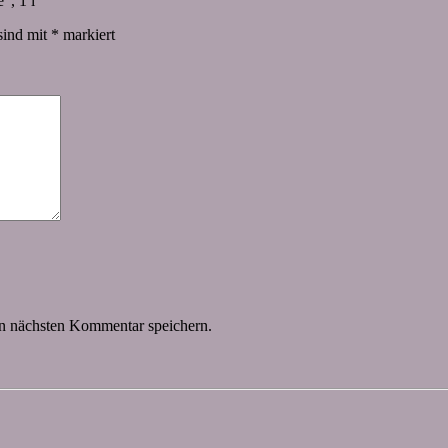
“, 1 l“
sind mit
*
markiert
n nächsten Kommentar speichern.