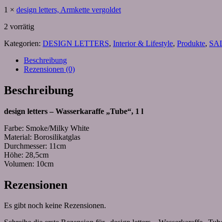
1
×
design letters, Armkette vergoldet
2 vorrätig
Kategorien:
DESIGN LETTERS
,
Interior & Lifestyle
,
Produkte
,
SA
Beschreibung
Rezensionen (0)
Beschreibung
design letters – Wasserkaraffe „Tube“, 1 l
Farbe: Smoke/Milky White
Material: Borosilikatglas
Durchmesser: 11cm
Höhe: 28,5cm
Volumen: 10cm
Rezensionen
Es gibt noch keine Rezensionen.