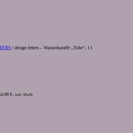
TERS
/ design letters – Wasserkaraffe „Tube“, 1 l
54,98 €.
inkl. MwSt.