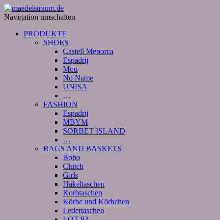
Navigation umschalten
PRODUKTE
SHOES
Castell Menorca
Espadrij
Mou
No Name
UNISA
…
FASHION
Espadrij
MBYM
SORBET ISLAND
…
BAGS AND BASKETS
Boho
Clutch
Girls
Häkeltaschen
Korbtaschen
Körbe und Körbchen
Ledertaschen
LOT 83