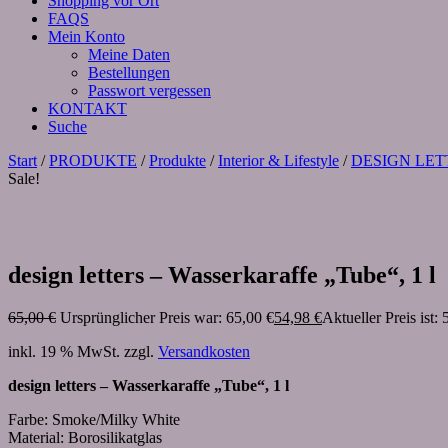
Shopping vor Ort
FAQS
Mein Konto
Meine Daten
Bestellungen
Passwort vergessen
KONTAKT
Suche
Start
/
PRODUKTE
/
Produkte
/
Interior & Lifestyle
/
DESIGN LET
Sale!
design letters – Wasserkaraffe „Tube“, 1 l
65,00
€
Ursprünglicher Preis war: 65,00 €
54,98
€
Aktueller Preis ist: 
inkl. 19 % MwSt.
zzgl.
Versandkosten
design letters – Wasserkaraffe „Tube“, 1 l
Farbe: Smoke/Milky White
Material: Borosilikatglas