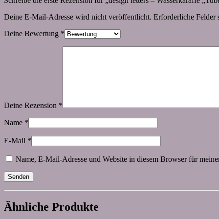
Schreibe die erste Rezension für „design letters – Wasserkaraffe „Tube
Deine E-Mail-Adresse wird nicht veröffentlicht.
Erforderliche Felder 
Deine Bewertung
*
Deine Rezension
*
Name
*
E-Mail
*
Name, E-Mail-Adresse und Website in diesem Browser für meine
Ähnliche Produkte