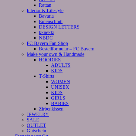
Rattan
Interior & Lifestyle
Bavaria
Eulenschnitt
DESIGN LETTERS
kknekki
NBDC
FC Bayern Fan-Shop
Bestellformular – FC Bayern
Make your own & Handmade
HOODIES
ADULTS
KIDS
T-Shirts
WOMEN
UNISEX
KIDS
GIRLS
BABIES
Zirbenkissen
JEWELRY
SALE
OUTLET
Gutschein