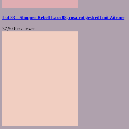
Lot 83 – Shopper Rebell Lara 08, rosa-rot gestreift mit Zitrone
37,50
€
inkl. MwSt.