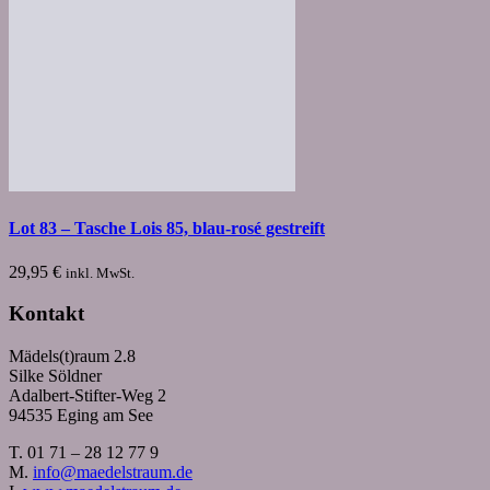
Lot 83 – Tasche Lois 85, blau-rosé gestreift
29,95
€
inkl. MwSt.
Kontakt
Mädels(t)raum 2.8
Silke Söldner
Adalbert-Stifter-Weg 2
94535 Eging am See
T. 01 71 – 28 12 77 9
M.
info@maedelstraum.de