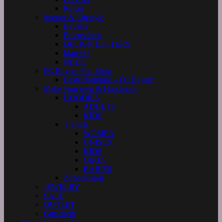
Rattan
Interior & Lifestyle
Bavaria
Eulenschnitt
DESIGN LETTERS
kknekki
NBDC
FC Bayern Fan-Shop
Bestellformular – FC Bayern
Make your own & Handmade
HOODIES
ADULTS
KIDS
T-Shirts
WOMEN
UNISEX
KIDS
GIRLS
BABIES
Zirbenkissen
JEWELRY
SALE
OUTLET
Gutschein