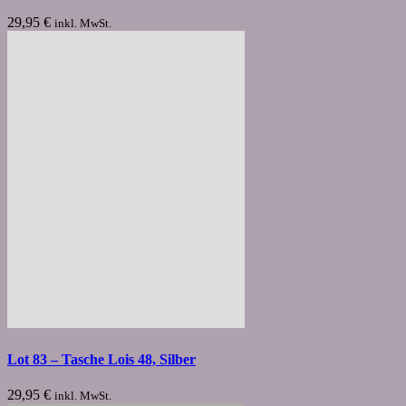
29,95
€
inkl. MwSt.
Lot 83 – Tasche Lois 48, Silber
29,95
€
inkl. MwSt.