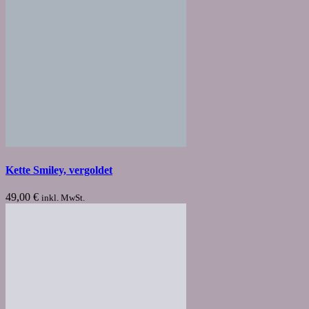
Kette Smiley, vergoldet
49,00
€
inkl. MwSt.