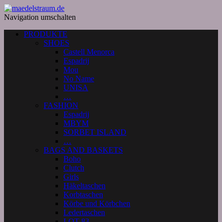
Navigation umschalten
PRODUKTE
SHOES
Castell Menorca
Espadrij
Mou
No Name
UNISA
…
FASHION
Espadrij
MBYM
SORBET ISLAND
…
BAGS AND BASKETS
Boho
Clutch
Girls
Häkeltaschen
Korbtaschen
Körbe und Körbchen
Ledertaschen
LOT 83