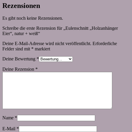
Rezensionen
Es gibt noch keine Rezensionen.
Schreibe die erste Rezension für „Eulenschnitt „Holzanhänger
Eier“, natur + weiß“
Deine E-Mail-Adresse wird nicht veröffentlicht.
Erforderliche
Felder sind mit
*
markiert
Deine Bewertung
*
Deine Rezension
*
Name
*
E-Mail
*