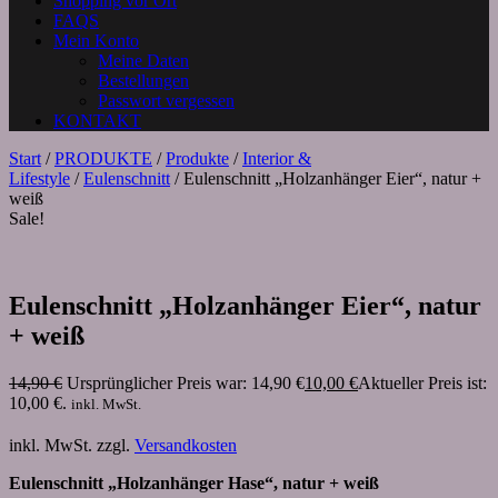
Shopping vor Ort
FAQS
Mein Konto
Meine Daten
Bestellungen
Passwort vergessen
KONTAKT
Start
/
PRODUKTE
/
Produkte
/
Interior &
Lifestyle
/
Eulenschnitt
/ Eulenschnitt „Holzanhänger Eier“, natur +
weiß
Sale!
Eulenschnitt „Holzanhänger Eier“, natur
+ weiß
14,90
€
Ursprünglicher Preis war: 14,90 €
10,00
€
Aktueller Preis ist:
10,00 €.
inkl. MwSt.
inkl. MwSt.
zzgl.
Versandkosten
Eulenschnitt „Holzanhänger Hase“, natur + weiß