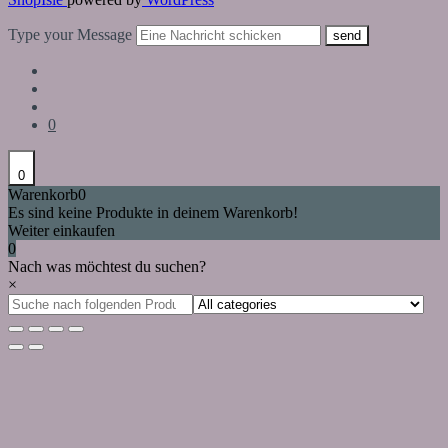
Type your Message
send
0
0
Warenkorb
0
Es sind keine Produkte in deinem Warenkorb!
Weiter einkaufen
0
Nach was möchtest du suchen?
×