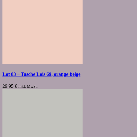
Lot 83 – Tasche Lois 69, orange-beige
29,95
€
inkl. MwSt.