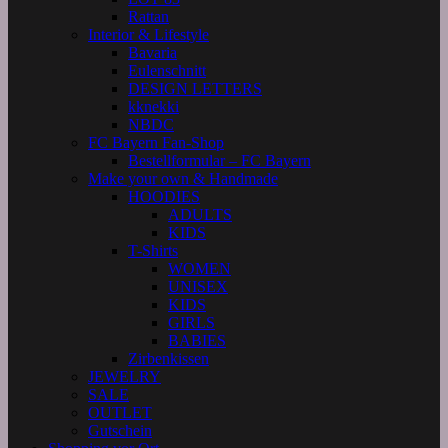
Rattan
Interior & Lifestyle
Bavaria
Eulenschnitt
DESIGN LETTERS
kknekki
NBDC
FC Bayern Fan-Shop
Bestellformular – FC Bayern
Make your own & Handmade
HOODIES
ADULTS
KIDS
T-Shirts
WOMEN
UNISEX
KIDS
GIRLS
BABIES
Zirbenkissen
JEWELRY
SALE
OUTLET
Gutschein