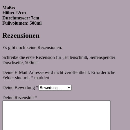
Maße:
Höhe: 22cm
Durchmesser: 7cm
Füllvolumen: 500ml
Rezensionen
Es gibt noch keine Rezensionen.
Schreibe die erste Rezension für „Eulenschnitt, Seifenspender
Duschseife, 500ml“
Deine E-Mail-Adresse wird nicht veröffentlicht.
Erforderliche
Felder sind mit
*
markiert
Deine Bewertung
*
Deine Rezension
*