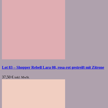
Lot 83 – Shopper Rebell Lara 08, rosa-rot gestreift mit Zitrone
37,50
€
inkl. MwSt.