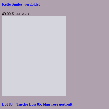
Kette Smiley, vergoldet
49,00
€
inkl. MwSt.
Lot 83 – Tasche Lois 85, blau-rosé gestreift