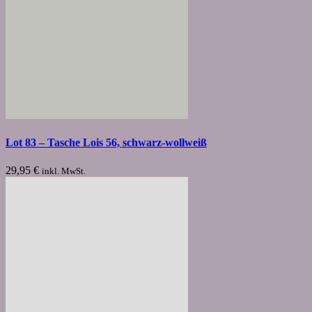
Lot 83 – Tasche Lois 56, schwarz-wollweiß
29,95
€
inkl. MwSt.