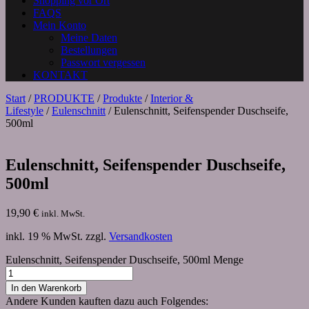
Shopping vor Ort
FAQS
Mein Konto
Meine Daten
Bestellungen
Passwort vergessen
KONTAKT
Start
/
PRODUKTE
/
Produkte
/
Interior &
Lifestyle
/
Eulenschnitt
/ Eulenschnitt, Seifenspender Duschseife,
500ml
Eulenschnitt, Seifenspender Duschseife,
500ml
19,90
€
inkl. MwSt.
inkl. 19 % MwSt.
zzgl.
Versandkosten
Eulenschnitt, Seifenspender Duschseife, 500ml Menge
In den Warenkorb
Andere Kunden kauften dazu auch Folgendes: