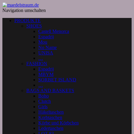
Navigation umschalten
PRODUKTE
SHOES
Castell Menorca
Espadrij
Mou
No Name
UNISA
…
FASHION
Espadrij
MBYM
SORBET ISLAND
…
BAGS AND BASKETS
Boho
Clutch
Girls
Häkeltaschen
Korbtaschen
Körbe und Körbchen
Ledertaschen
LOT 83