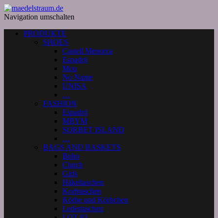
Navigation umschalten
PRODUKTE
SHOES
Castell Menorca
Espadrij
Mou
No Name
UNISA
…
FASHION
Espadrij
MBYM
SORBET ISLAND
…
BAGS AND BASKETS
Boho
Clutch
Girls
Häkeltaschen
Korbtaschen
Körbe und Körbchen
Ledertaschen
LOT 83