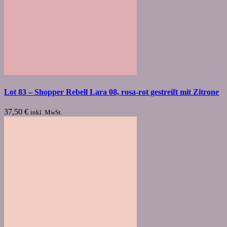
Lot 83 – Shopper Rebell Lara 08, rosa-rot gestreift mit Zitrone
37,50
€
inkl. MwSt.