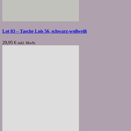
Lot 83 – Tasche Lois 56, schwarz-wollweiß
29,95
€
inkl. MwSt.