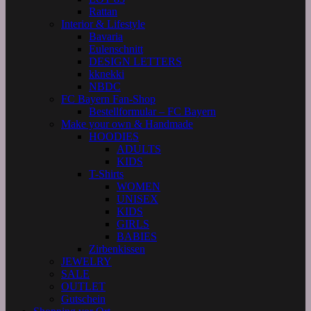
Rattan
Interior & Lifestyle
Bavaria
Eulenschnitt
DESIGN LETTERS
kknekki
NBDC
FC Bayern Fan-Shop
Bestellformular – FC Bayern
Make your own & Handmade
HOODIES
ADULTS
KIDS
T-Shirts
WOMEN
UNISEX
KIDS
GIRLS
BABIES
Zirbenkissen
JEWELRY
SALE
OUTLET
Gutschein