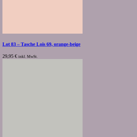
Lot 83 – Tasche Lois 69, orange-beige
29,95
€
inkl. MwSt.