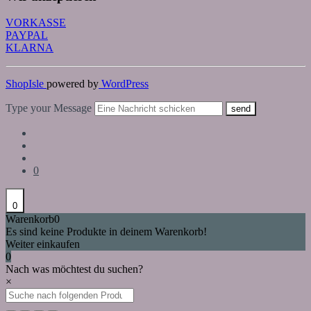
VORKASSE
PAYPAL
KLARNA
ShopIsle
powered by
WordPress
Type your Message
send
0
0
Warenkorb
0
Es sind keine Produkte in deinem Warenkorb!
Weiter einkaufen
0
Nach was möchtest du suchen?
×