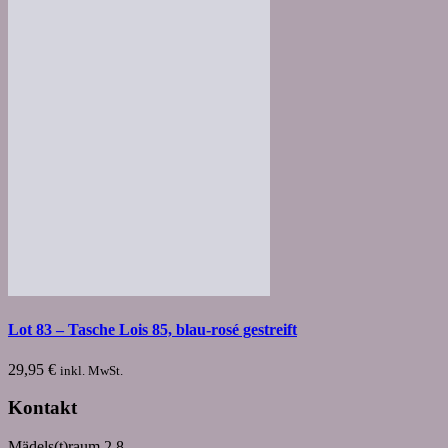
Lot 83 – Tasche Lois 85, blau-rosé gestreift
29,95
€
inkl. MwSt.
Kontakt
Mädels(t)raum 2.8