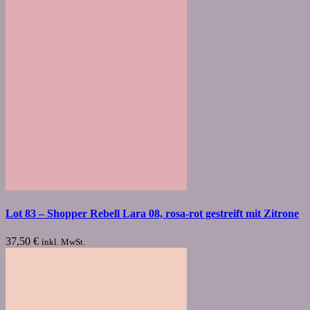
Lot 83 – Shopper Rebell Lara 08, rosa-rot gestreift mit Zitrone
37,50
€
inkl. MwSt.