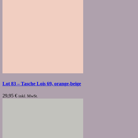
Lot 83 – Tasche Lois 69, orange-beige
29,95
€
inkl. MwSt.