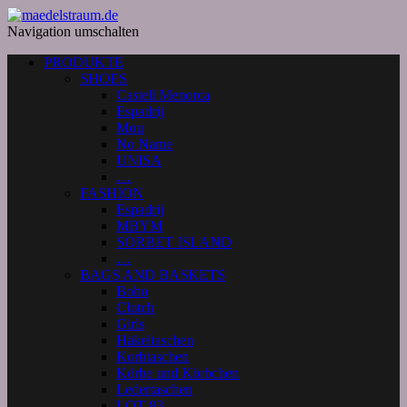
Navigation umschalten
PRODUKTE
SHOES
Castell Menorca
Espadrij
Mou
No Name
UNISA
…
FASHION
Espadrij
MBYM
SORBET ISLAND
…
BAGS AND BASKETS
Boho
Clutch
Girls
Häkeltaschen
Korbtaschen
Körbe und Körbchen
Ledertaschen
LOT 83