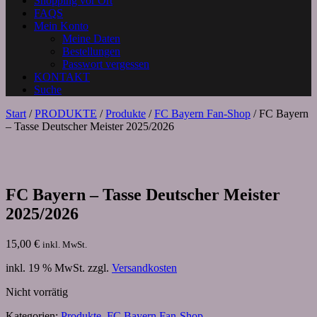
Shopping vor Ort
FAQS
Mein Konto
Meine Daten
Bestellungen
Passwort vergessen
KONTAKT
Suche
Start
/
PRODUKTE
/
Produkte
/
FC Bayern Fan-Shop
/ FC Bayern
– Tasse Deutscher Meister 2025/2026
FC Bayern – Tasse Deutscher Meister
2025/2026
15,00
€
inkl. MwSt.
inkl. 19 % MwSt.
zzgl.
Versandkosten
Nicht vorrätig
Kategorien:
Produkte
,
FC Bayern Fan-Shop