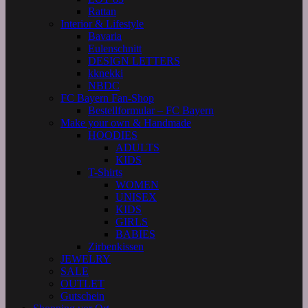
Rattan
Interior & Lifestyle
Bavaria
Eulenschnitt
DESIGN LETTERS
kknekki
NBDC
FC Bayern Fan-Shop
Bestellformular – FC Bayern
Make your own & Handmade
HOODIES
ADULTS
KIDS
T-Shirts
WOMEN
UNISEX
KIDS
GIRLS
BABIES
Zirbenkissen
JEWELRY
SALE
OUTLET
Gutschein