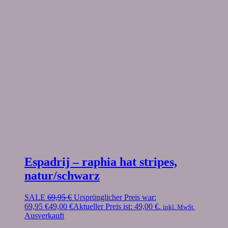
Espadrij – raphia hat stripes,
natur/schwarz
SALE
69,95
€
Ursprünglicher Preis war:
69,95 €
49,00
€
Aktueller Preis ist: 49,00 €.
inkl. MwSt.
Ausverkauft