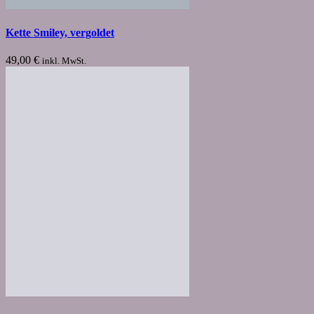
Kette Smiley, vergoldet
49,00
€
inkl. MwSt.