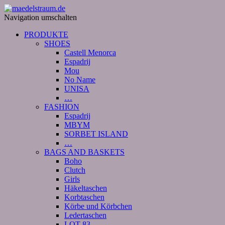
Navigation umschalten
PRODUKTE
SHOES
Castell Menorca
Espadrij
Mou
No Name
UNISA
…
FASHION
Espadrij
MBYM
SORBET ISLAND
…
BAGS AND BASKETS
Boho
Clutch
Girls
Häkeltaschen
Korbtaschen
Körbe und Körbchen
Ledertaschen
LOT 83