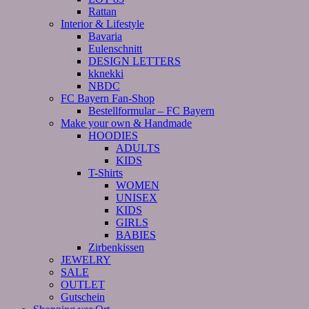
Rattan
Interior & Lifestyle
Bavaria
Eulenschnitt
DESIGN LETTERS
kknekki
NBDC
FC Bayern Fan-Shop
Bestellformular – FC Bayern
Make your own & Handmade
HOODIES
ADULTS
KIDS
T-Shirts
WOMEN
UNISEX
KIDS
GIRLS
BABIES
Zirbenkissen
JEWELRY
SALE
OUTLET
Gutschein