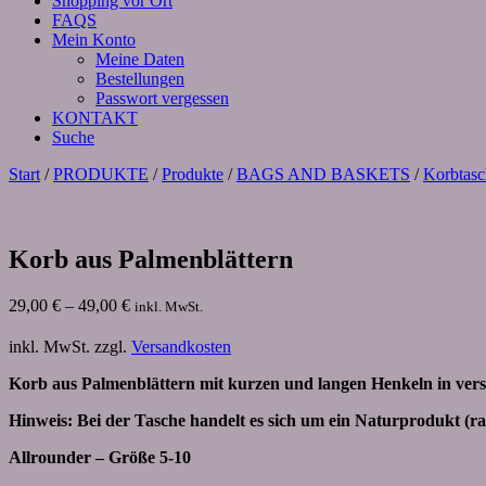
Shopping vor Ort
FAQS
Mein Konto
Meine Daten
Bestellungen
Passwort vergessen
KONTAKT
Suche
Start
/
PRODUKTE
/
Produkte
/
BAGS AND BASKETS
/
Korbtas
Korb aus Palmenblättern
29,00
€
–
49,00
€
inkl. MwSt.
inkl. MwSt.
zzgl.
Versandkosten
Korb aus Palmenblättern mit kurzen und langen Henkeln in ver
Hinweis: Bei der Tasche handelt es sich um ein Naturprodukt (rau
Allrounder – Größe 5-10