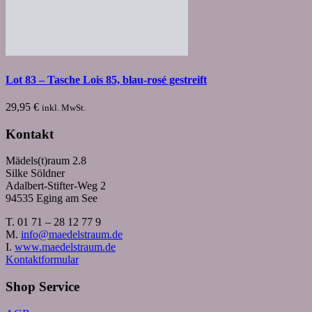
Lot 83 – Tasche Lois 85, blau-rosé gestreift
29,95
€
inkl. MwSt.
Kontakt
Mädels(t)raum 2.8
Silke Söldner
Adalbert-Stifter-Weg 2
94535 Eging am See
T. 01 71 – 28 12 77 9
M.
info@maedelstraum.de
I.
www.maedelstraum.de
Kontaktformular
Shop Service