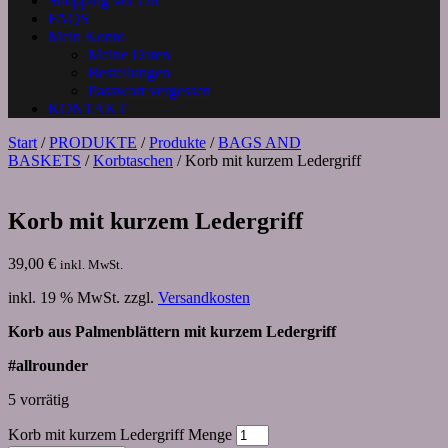
Shopping vor Ort
FAQS
Mein Konto
Meine Daten
Bestellungen
Passwort vergessen
KONTAKT
Start
/
PRODUKTE
/
Produkte
/
BAGS AND
BASKETS
/
Korbtaschen
/ Korb mit kurzem Ledergriff
Korb mit kurzem Ledergriff
39,00
€
inkl. MwSt.
inkl. 19 % MwSt.
zzgl.
Versandkosten
Korb aus Palmenblättern mit kurzem Ledergriff
#allrounder
5 vorrätig
Korb mit kurzem Ledergriff Menge