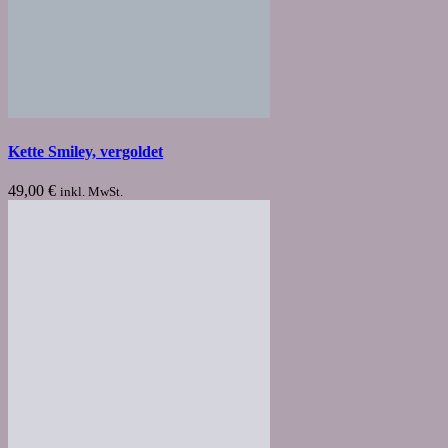
Kette Smiley, vergoldet
49,00
€
inkl. MwSt.