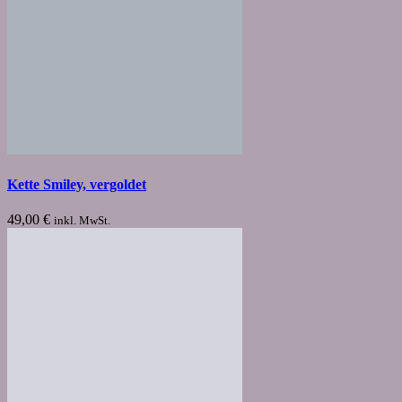
Kette Smiley, vergoldet
49,00
€
inkl. MwSt.