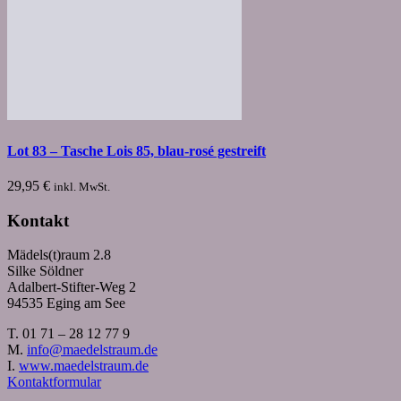
Lot 83 – Tasche Lois 85, blau-rosé gestreift
29,95
€
inkl. MwSt.
Kontakt
Mädels(t)raum 2.8
Silke Söldner
Adalbert-Stifter-Weg 2
94535 Eging am See
T. 01 71 – 28 12 77 9
M.
info@maedelstraum.de
I.
www.maedelstraum.de
Kontaktformular