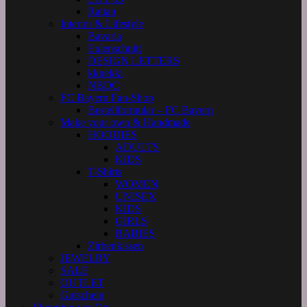
Rattan
Interior & Lifestyle
Bavaria
Eulenschnitt
DESIGN LETTERS
kknekki
NBDC
FC Bayern Fan-Shop
Bestellformular – FC Bayern
Make your own & Handmade
HOODIES
ADULTS
KIDS
T-Shirts
WOMEN
UNISEX
KIDS
GIRLS
BABIES
Zirbenkissen
JEWELRY
SALE
OUTLET
Gutschein