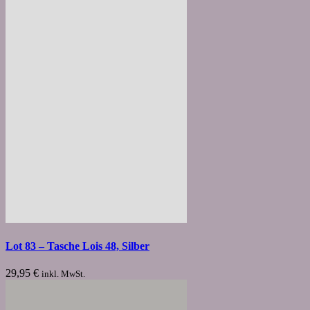
Lot 83 – Tasche Lois 48, Silber
29,95
€
inkl. MwSt.