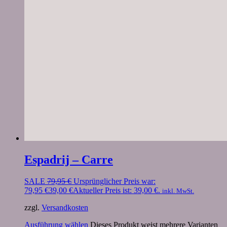
Espadrij – Carre
SALE
79,95
€
Ursprünglicher Preis war:
79,95 €
39,00
€
Aktueller Preis ist: 39,00 €.
inkl. MwSt.
zzgl.
Versandkosten
Ausführung wählen
Dieses Produkt weist mehrere Varianten