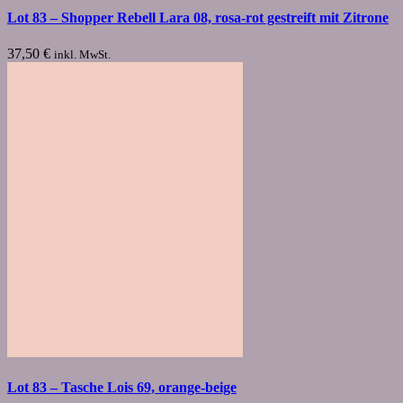
Lot 83 – Shopper Rebell Lara 08, rosa-rot gestreift mit Zitrone
37,50
€
inkl. MwSt.
Lot 83 – Tasche Lois 69, orange-beige