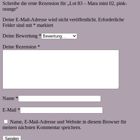
Schreibe die erste Rezension für „Lot 83 – Mara mini 02, pink-
orange“
Deine E-Mail-Adresse wird nicht veröffentlicht.
Erforderliche
Felder sind mit
*
markiert
Deine Bewertung
*
Deine Rezension
*
Name
*
E-Mail
*
Name, E-Mail-Adresse und Website in diesem Browser für
meinen nächsten Kommentar speichern.