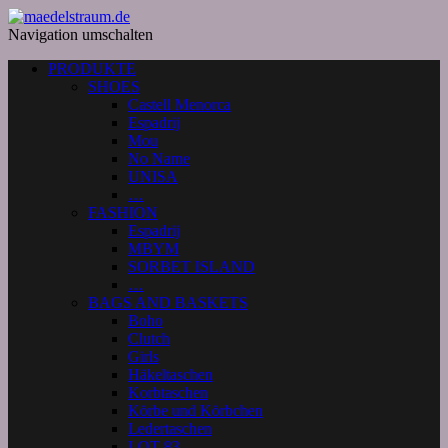
Navigation umschalten
PRODUKTE
SHOES
Castell Menorca
Espadrij
Mou
No Name
UNISA
…
FASHION
Espadrij
MBYM
SORBET ISLAND
…
BAGS AND BASKETS
Boho
Clutch
Girls
Häkeltaschen
Korbtaschen
Körbe und Körbchen
Ledertaschen
LOT 83