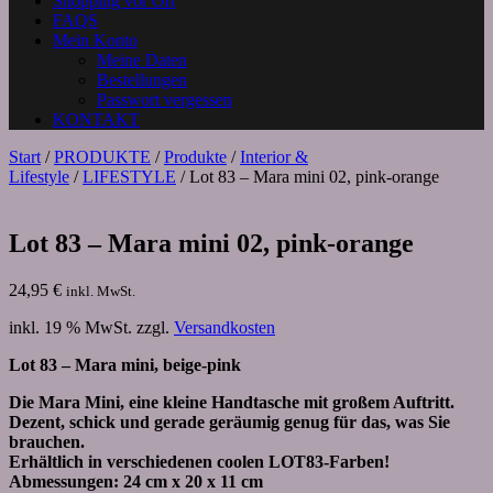
Shopping vor Ort
FAQS
Mein Konto
Meine Daten
Bestellungen
Passwort vergessen
KONTAKT
Start
/
PRODUKTE
/
Produkte
/
Interior &
Lifestyle
/
LIFESTYLE
/ Lot 83 – Mara mini 02, pink-orange
Lot 83 – Mara mini 02, pink-orange
24,95
€
inkl. MwSt.
inkl. 19 % MwSt.
zzgl.
Versandkosten
Lot 83 – Mara mini, beige-pink
Die Mara Mini, eine kleine Handtasche mit großem Auftritt.
Dezent, schick und gerade geräumig genug für das, was Sie
brauchen.
Erhältlich in verschiedenen coolen LOT83-Farben!
Abmessungen: 24 cm x 20 x 11 cm