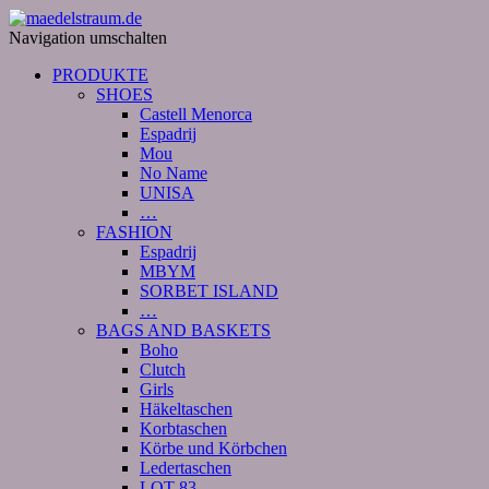
Navigation umschalten
PRODUKTE
SHOES
Castell Menorca
Espadrij
Mou
No Name
UNISA
…
FASHION
Espadrij
MBYM
SORBET ISLAND
…
BAGS AND BASKETS
Boho
Clutch
Girls
Häkeltaschen
Korbtaschen
Körbe und Körbchen
Ledertaschen
LOT 83