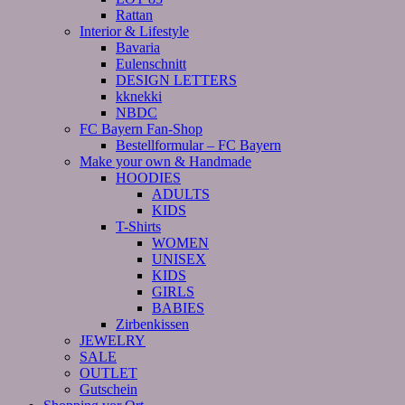
Rattan
Interior & Lifestyle
Bavaria
Eulenschnitt
DESIGN LETTERS
kknekki
NBDC
FC Bayern Fan-Shop
Bestellformular – FC Bayern
Make your own & Handmade
HOODIES
ADULTS
KIDS
T-Shirts
WOMEN
UNISEX
KIDS
GIRLS
BABIES
Zirbenkissen
JEWELRY
SALE
OUTLET
Gutschein