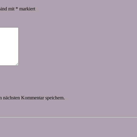
sind mit
*
markiert
n nächsten Kommentar speichern.