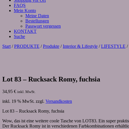
Shopping vor Ort
FAQS
Mein Konto
Meine Daten
Bestellungen
Passwort vergessen
KONTAKT
Suche
Start
/
PRODUKTE
/
Produkte
/
Interior & Lifestyle
/
LIFESTYLE
/
Lot 83 – Rucksack Romy, fuchsia
34,95
€
inkl. MwSt.
inkl. 19 % MwSt.
zzgl.
Versandkosten
Lot 83 – Rucksack Romy, fuchsia
Wow, das ist eine weitere coole Tasche von LOT83. Ein super prakti
Der Rucksack Romy ist in verschiedenen Farbkombinationen erhältli