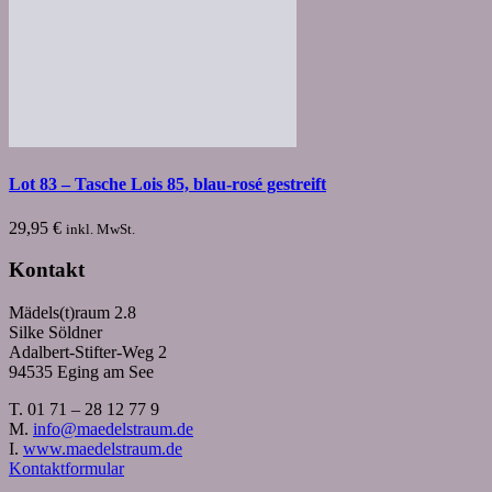
Lot 83 – Tasche Lois 85, blau-rosé gestreift
29,95
€
inkl. MwSt.
Kontakt
Mädels(t)raum 2.8
Silke Söldner
Adalbert-Stifter-Weg 2
94535 Eging am See
T. 01 71 – 28 12 77 9
M.
info@maedelstraum.de
I.
www.maedelstraum.de
Kontaktformular