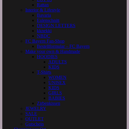
Rattan
Interior & Lifestyle
Bavaria
Eulenschnitt
DESIGN LETTERS
kknekki
NBDC
FC Bayern Fan-Shop
Bestellformular – FC Bayern
Make your own & Handmade
HOODIES
ADULTS
KIDS
T-Shirts
WOMEN
UNISEX
KIDS
GIRLS
BABIES
Zirbenkissen
JEWELRY
SALE
OUTLET
Gutschein