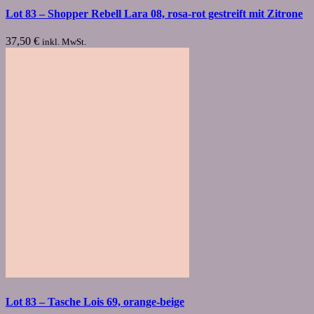
Lot 83 – Shopper Rebell Lara 08, rosa-rot gestreift mit Zitrone
37,50
€
inkl. MwSt.
Lot 83 – Tasche Lois 69, orange-beige