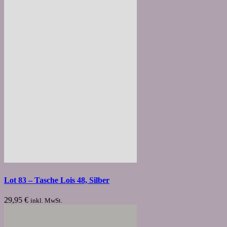
Lot 83 – Tasche Lois 48, Silber
29,95
€
inkl. MwSt.