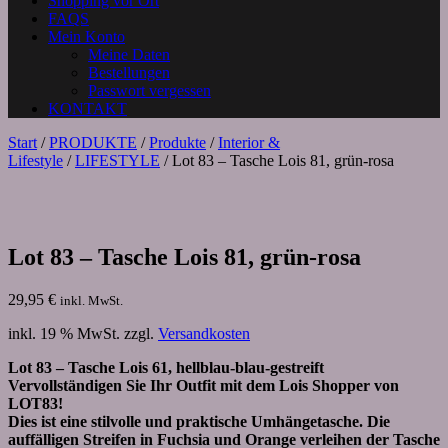
Shopping vor Ort
FAQS
Mein Konto
Meine Daten
Bestellungen
Passwort vergessen
KONTAKT
Start
/
PRODUKTE
/
Produkte
/
Interior &
Lifestyle
/
LIFESTYLE
/ Lot 83 – Tasche Lois 81, grün-rosa
Lot 83 – Tasche Lois 81, grün-rosa
29,95
€
inkl. MwSt.
inkl. 19 % MwSt.
zzgl.
Versandkosten
Lot 83 – Tasche Lois 61, hellblau-blau-gestreift
Vervollständigen Sie Ihr Outfit mit dem Lois Shopper von
LOT83!
Dies ist eine stilvolle und praktische Umhängetasche. Die
auffälligen Streifen in Fuchsia und Orange verleihen der Tasche