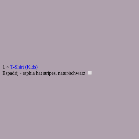
1
×
T-Shirt (Kids)
Espadrij - raphia hat stripes, natur/schwarz