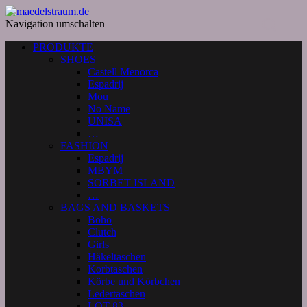
Navigation umschalten
PRODUKTE
SHOES
Castell Menorca
Espadrij
Mou
No Name
UNISA
…
FASHION
Espadrij
MBYM
SORBET ISLAND
…
BAGS AND BASKETS
Boho
Clutch
Girls
Häkeltaschen
Korbtaschen
Körbe und Körbchen
Ledertaschen
LOT 83