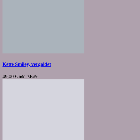
Kette Smiley, vergoldet
49,00
€
inkl. MwSt.