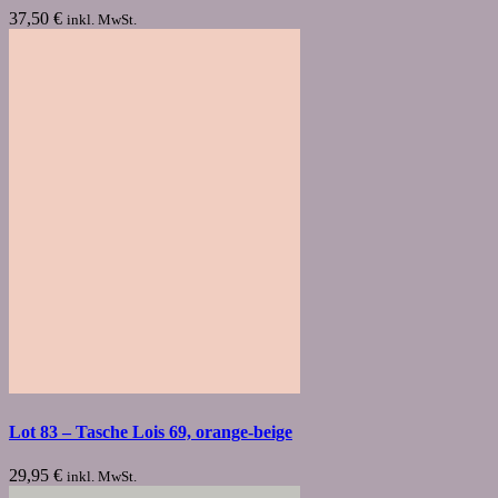
37,50
€
inkl. MwSt.
Lot 83 – Tasche Lois 69, orange-beige
29,95
€
inkl. MwSt.