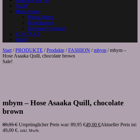
Shopping vor Ort
FAQS
Mein Konto
Meine Daten
Bestellungen
Passwort vergessen
KONTAKT
Suche
Start
/
PRODUKTE
/
Produkte
/
FASHION
/
mbym
/ mbym –
Hose Asaaka Quill, chocolate brown
Sale!
mbym – Hose Asaaka Quill, chocolate
brown
89,95
€
Ursprünglicher Preis war: 89,95 €
49,00
€
Aktueller Preis ist:
49,00 €.
inkl. MwSt.