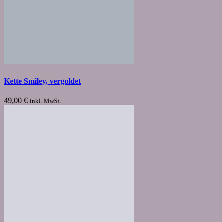
Kette Smiley, vergoldet
49,00
€
inkl. MwSt.