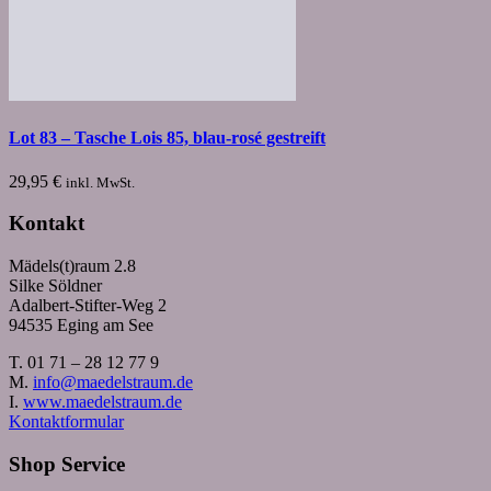
Lot 83 – Tasche Lois 85, blau-rosé gestreift
29,95
€
inkl. MwSt.
Kontakt
Mädels(t)raum 2.8
Silke Söldner
Adalbert-Stifter-Weg 2
94535 Eging am See
T. 01 71 – 28 12 77 9
M.
info@maedelstraum.de
I.
www.maedelstraum.de
Kontaktformular
Shop Service