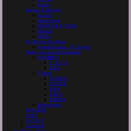
Rattan
Interior & Lifestyle
Bavaria
Eulenschnitt
DESIGN LETTERS
kknekki
NBDC
FC Bayern Fan-Shop
Bestellformular – FC Bayern
Make your own & Handmade
HOODIES
ADULTS
KIDS
T-Shirts
WOMEN
UNISEX
KIDS
GIRLS
BABIES
Zirbenkissen
JEWELRY
SALE
OUTLET
Gutschein