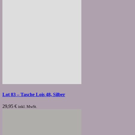
Lot 83 – Tasche Lois 48, Silber
29,95
€
inkl. MwSt.