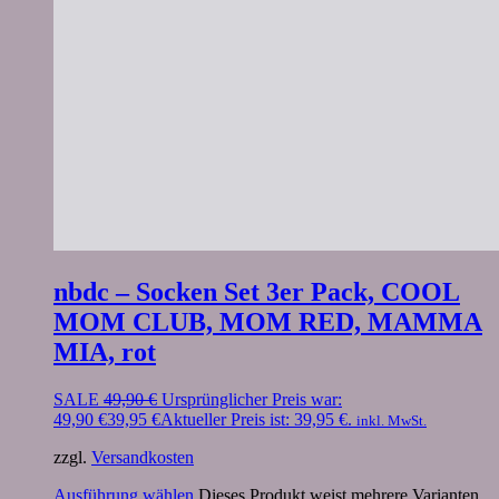
nbdc – Socken Set 3er Pack, COOL
MOM CLUB, MOM RED, MAMMA
MIA, rot
SALE
49,90
€
Ursprünglicher Preis war:
49,90 €
39,95
€
Aktueller Preis ist: 39,95 €.
inkl. MwSt.
zzgl.
Versandkosten
Ausführung wählen
Dieses Produkt weist mehrere Varianten