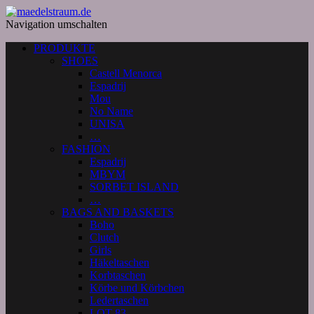
Navigation umschalten
PRODUKTE
SHOES
Castell Menorca
Espadrij
Mou
No Name
UNISA
…
FASHION
Espadrij
MBYM
SORBET ISLAND
…
BAGS AND BASKETS
Boho
Clutch
Girls
Häkeltaschen
Korbtaschen
Körbe und Körbchen
Ledertaschen
LOT 83