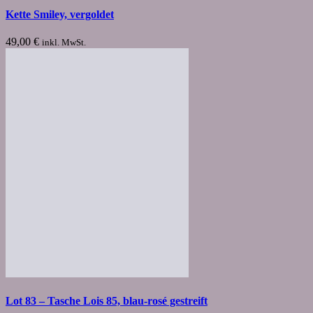
Kette Smiley, vergoldet
49,00
€
inkl. MwSt.
Lot 83 – Tasche Lois 85, blau-rosé gestreift