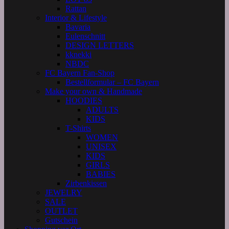
Rattan
Interior & Lifestyle
Bavaria
Eulenschnitt
DESIGN LETTERS
kknekki
NBDC
FC Bayern Fan-Shop
Bestellformular – FC Bayern
Make your own & Handmade
HOODIES
ADULTS
KIDS
T-Shirts
WOMEN
UNISEX
KIDS
GIRLS
BABIES
Zirbenkissen
JEWELRY
SALE
OUTLET
Gutschein