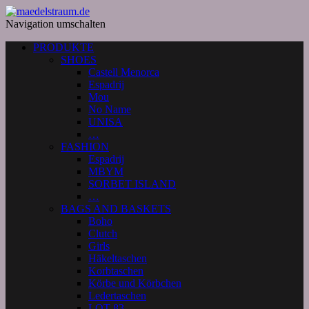
Navigation umschalten
PRODUKTE
SHOES
Castell Menorca
Espadrij
Mou
No Name
UNISA
…
FASHION
Espadrij
MBYM
SORBET ISLAND
…
BAGS AND BASKETS
Boho
Clutch
Girls
Häkeltaschen
Korbtaschen
Körbe und Körbchen
Ledertaschen
LOT 83