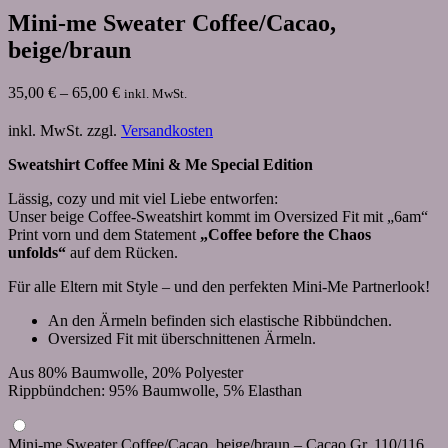
Mini-me Sweater Coffee/Cacao,
beige/braun
35,00
€
–
65,00
€
inkl. MwSt.
inkl. MwSt.
zzgl.
Versandkosten
Sweatshirt Coffee Mini & Me Special Edition
Lässig, cozy und mit viel Liebe entworfen:
Unser beige Coffee-Sweatshirt kommt im Oversized Fit mit „6am“
Print vorn und dem Statement
„Coffee before the Chaos
unfolds“
auf dem Rücken.
Für alle Eltern mit Style – und den perfekten Mini-Me Partnerlook!
An den Ärmeln befinden sich elastische Ribbündchen.
Oversized Fit mit überschnittenen Ärmeln.
Aus 80% Baumwolle, 20% Polyester
Rippbündchen: 95% Baumwolle, 5% Elasthan
Mini-me Sweater Coffee/Cacao, beige/braun – Cacao Gr. 110/116