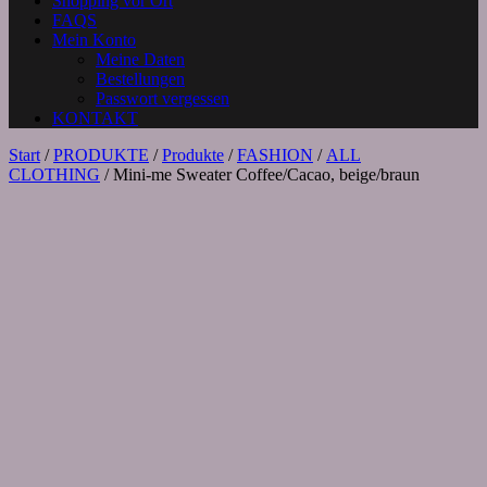
Shopping vor Ort
FAQS
Mein Konto
Meine Daten
Bestellungen
Passwort vergessen
KONTAKT
Start
/
PRODUKTE
/
Produkte
/
FASHION
/
ALL
CLOTHING
/ Mini-me Sweater Coffee/Cacao, beige/braun