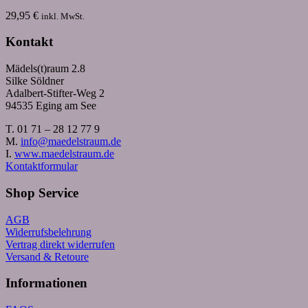
29,95
€
inkl. MwSt.
Kontakt
Mädels(t)raum 2.8
Silke Söldner
Adalbert-Stifter-Weg 2
94535 Eging am See
T. 01 71 – 28 12 77 9
M.
info@maedelstraum.de
I.
www.maedelstraum.de
Kontaktformular
Shop Service
AGB
Widerrufsbelehrung
Vertrag direkt widerrufen
Versand & Retoure
Informationen