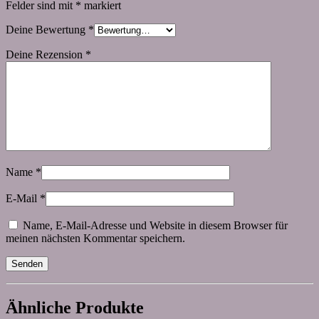
Felder sind mit
*
markiert
Deine Bewertung
*
Deine Rezension
*
Name
*
E-Mail
*
Name, E-Mail-Adresse und Website in diesem Browser für
meinen nächsten Kommentar speichern.
Ähnliche Produkte