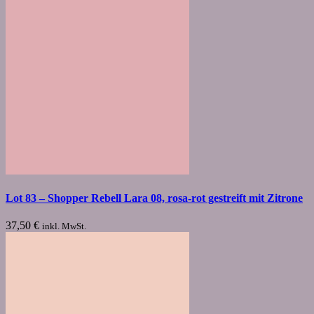
Lot 83 – Shopper Rebell Lara 08, rosa-rot gestreift mit Zitrone
37,50
€
inkl. MwSt.