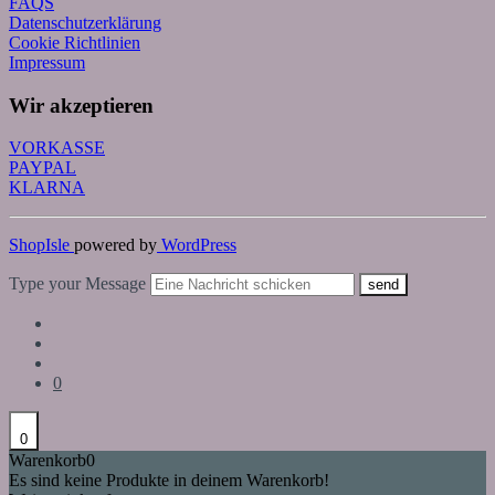
FAQS
Datenschutzerklärung
Cookie Richtlinien
Impressum
Wir akzeptieren
VORKASSE
PAYPAL
KLARNA
ShopIsle
powered by
WordPress
Type your Message
send
0
0
Warenkorb
0
Es sind keine Produkte in deinem Warenkorb!