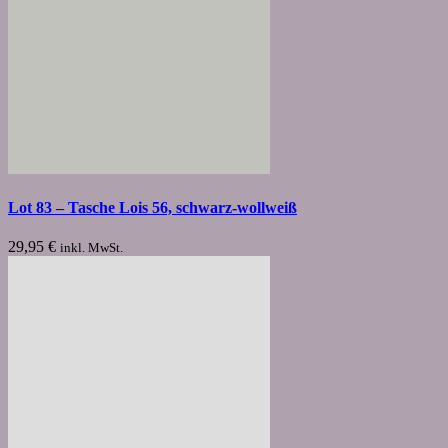
Lot 83 – Tasche Lois 56, schwarz-wollweiß
29,95
€
inkl. MwSt.