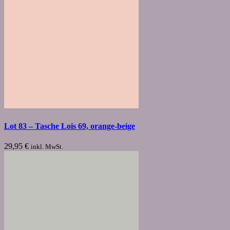
Lot 83 – Tasche Lois 69, orange-beige
29,95
€
inkl. MwSt.