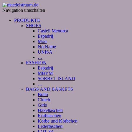
Navigation umschalten
PRODUKTE
SHOES
Castell Menorca
Espadrij
Mou
No Name
UNISA
…
FASHION
Espadrij
MBYM
SORBET ISLAND
…
BAGS AND BASKETS
Boho
Clutch
Girls
Häkeltaschen
Korbtaschen
Körbe und Körbchen
Ledertaschen
LOT 83