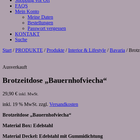
Shopping vor Ort
FAQS
Mein Konto
Meine Daten
Bestellungen
Passwort vergessen
KONTAKT
Suche
Start
/
PRODUKTE
/
Produkte
/
Interior & Lifestyle
/
Bavaria
/ Brotz
Ausverkauft
Brotzeitdose „Bauernhofviecha“
29,90
€
inkl. MwSt.
inkl. 19 % MwSt.
zzgl.
Versandkosten
Brotzeitdose „Bauernhofviecha“
Material Box: Edelstahl
Material Deckel: Edelstahl mit Gummidichtung