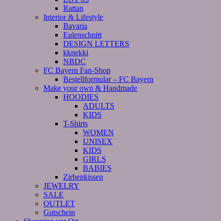
Rattan
Interior & Lifestyle
Bavaria
Eulenschnitt
DESIGN LETTERS
kknekki
NBDC
FC Bayern Fan-Shop
Bestellformular – FC Bayern
Make your own & Handmade
HOODIES
ADULTS
KIDS
T-Shirts
WOMEN
UNISEX
KIDS
GIRLS
BABIES
Zirbenkissen
JEWELRY
SALE
OUTLET
Gutschein