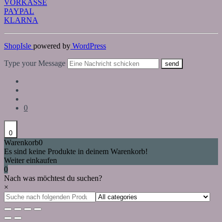
VORKASSE
PAYPAL
KLARNA
ShopIsle
powered by
WordPress
Type your Message
send
0
0
Warenkorb
0
Es sind keine Produkte in deinem Warenkorb!
Weiter einkaufen
0
Nach was möchtest du suchen?
×