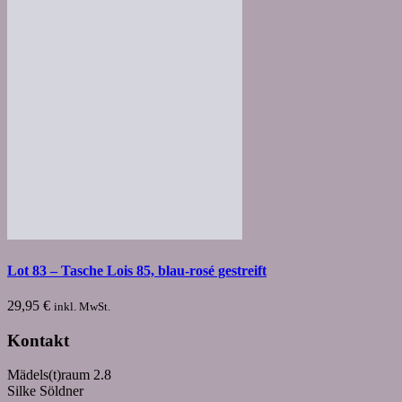
Lot 83 – Tasche Lois 85, blau-rosé gestreift
29,95
€
inkl. MwSt.
Kontakt
Mädels(t)raum 2.8
Silke Söldner