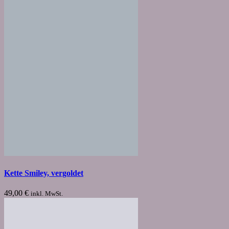
Kette Smiley, vergoldet
49,00
€
inkl. MwSt.