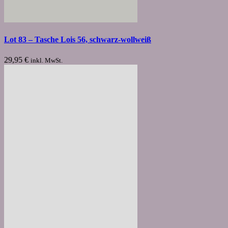
Lot 83 – Tasche Lois 56, schwarz-wollweiß
29,95
€
inkl. MwSt.