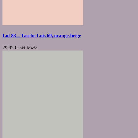
Lot 83 – Tasche Lois 69, orange-beige
29,95
€
inkl. MwSt.