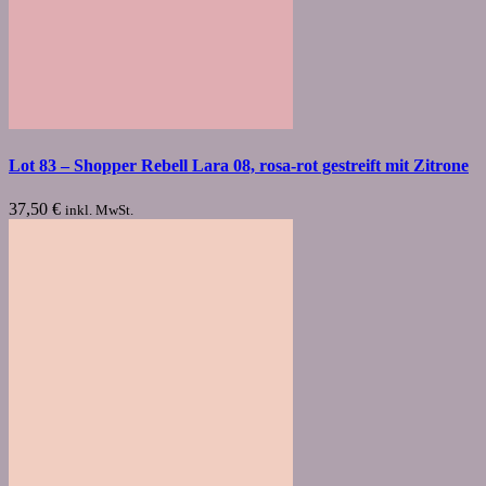
Lot 83 – Shopper Rebell Lara 08, rosa-rot gestreift mit Zitrone
37,50
€
inkl. MwSt.