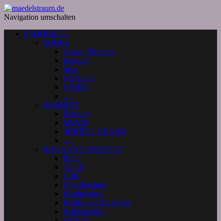
Navigation umschalten
PRODUKTE
SHOES
Castell Menorca
Espadrij
Mou
No Name
UNISA
…
FASHION
Espadrij
MBYM
SORBET ISLAND
…
BAGS AND BASKETS
Boho
Clutch
Girls
Häkeltaschen
Korbtaschen
Körbe und Körbchen
Ledertaschen
LOT 83