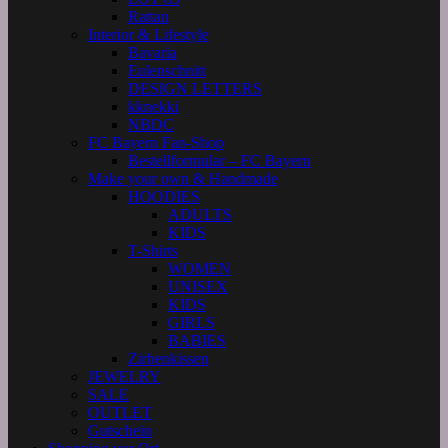
Rattan
Interior & Lifestyle
Bavaria
Eulenschnitt
DESIGN LETTERS
kknekki
NBDC
FC Bayern Fan-Shop
Bestellformular – FC Bayern
Make your own & Handmade
HOODIES
ADULTS
KIDS
T-Shirts
WOMEN
UNISEX
KIDS
GIRLS
BABIES
Zirbenkissen
JEWELRY
SALE
OUTLET
Gutschein