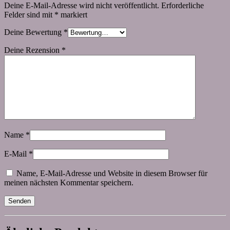
Deine E-Mail-Adresse wird nicht veröffentlicht.
Erforderliche
Felder sind mit
*
markiert
Deine Bewertung
*
Deine Rezension
*
Name
*
E-Mail
*
Name, E-Mail-Adresse und Website in diesem Browser für
meinen nächsten Kommentar speichern.