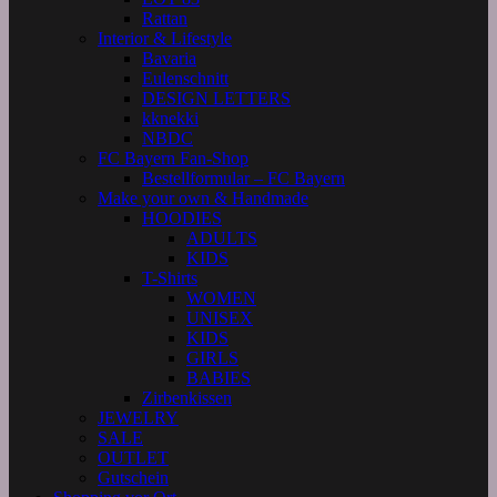
Rattan
Interior & Lifestyle
Bavaria
Eulenschnitt
DESIGN LETTERS
kknekki
NBDC
FC Bayern Fan-Shop
Bestellformular – FC Bayern
Make your own & Handmade
HOODIES
ADULTS
KIDS
T-Shirts
WOMEN
UNISEX
KIDS
GIRLS
BABIES
Zirbenkissen
JEWELRY
SALE
OUTLET
Gutschein