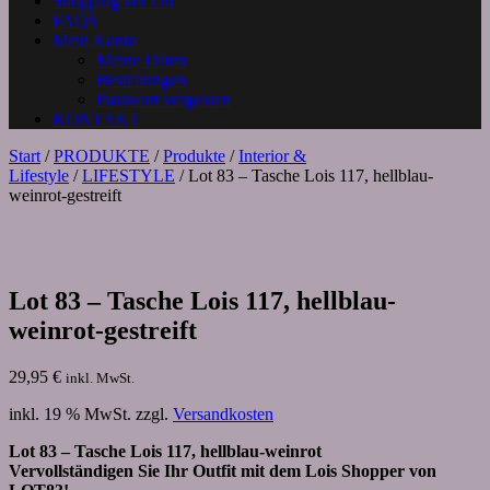
Shopping vor Ort
FAQS
Mein Konto
Meine Daten
Bestellungen
Passwort vergessen
KONTAKT
Start
/
PRODUKTE
/
Produkte
/
Interior &
Lifestyle
/
LIFESTYLE
/ Lot 83 – Tasche Lois 117, hellblau-
weinrot-gestreift
Lot 83 – Tasche Lois 117, hellblau-
weinrot-gestreift
29,95
€
inkl. MwSt.
inkl. 19 % MwSt.
zzgl.
Versandkosten
Lot 83 – Tasche Lois 117, hellblau-weinrot
Vervollständigen Sie Ihr Outfit mit dem Lois Shopper von