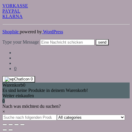
VORKASSE
PAYPAL
KLARNA
ShopIsle
powered by
WordPress
Type your Message
send
0
0
Warenkorb
0
Es sind keine Produkte in deinem Warenkorb!
Weiter einkaufen
0
Nach was möchtest du suchen?
×