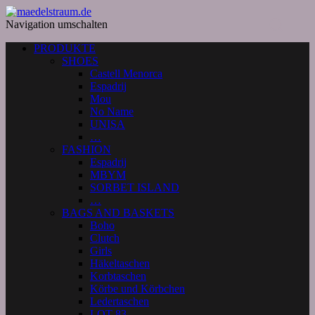
Navigation umschalten
PRODUKTE
SHOES
Castell Menorca
Espadrij
Mou
No Name
UNISA
…
FASHION
Espadrij
MBYM
SORBET ISLAND
…
BAGS AND BASKETS
Boho
Clutch
Girls
Häkeltaschen
Korbtaschen
Körbe und Körbchen
Ledertaschen
LOT 83