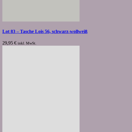
Lot 83 – Tasche Lois 56, schwarz-wollweiß
29,95
€
inkl. MwSt.