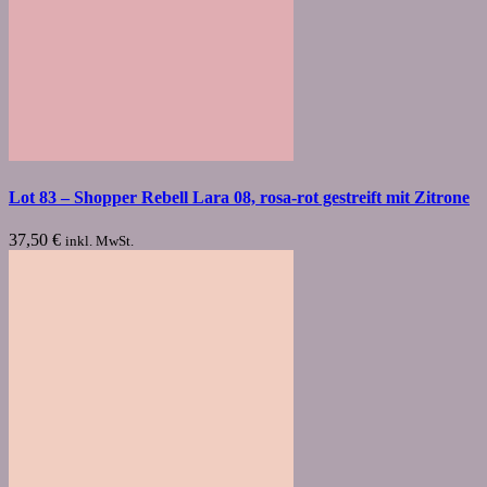
Lot 83 – Shopper Rebell Lara 08, rosa-rot gestreift mit Zitrone
37,50
€
inkl. MwSt.