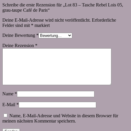
Schreibe die erste Rezension für „Lot 83 – Tasche Rebel Lois 05,
grau-taupe Café de Paris“
Deine E-Mail-Adresse wird nicht veröffentlicht.
Erforderliche
Felder sind mit
*
markiert
Deine Bewertung
*
Deine Rezension
*
Name
*
E-Mail
*
Name, E-Mail-Adresse und Website in diesem Browser für
meinen nächsten Kommentar speichern.