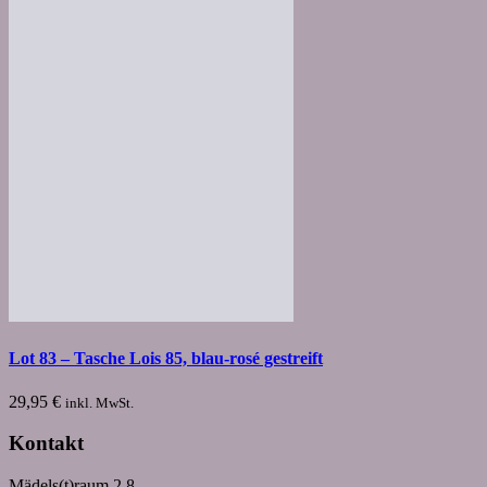
Lot 83 – Tasche Lois 85, blau-rosé gestreift
29,95
€
inkl. MwSt.
Kontakt
Mädels(t)raum 2.8