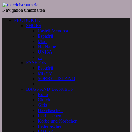
Navigation umschalten
PRODUKTE
SHOES
Castell Menorca
Espadrij
Mou
No Name
UNISA
…
FASHION
Espadrij
MBYM
SORBET ISLAND
…
BAGS AND BASKETS
Boho
Clutch
Girls
Häkeltaschen
Korbtaschen
Körbe und Körbchen
Ledertaschen
LOT 83