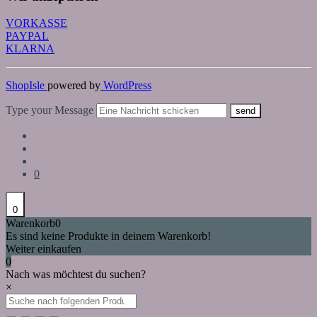
VORKASSE
PAYPAL
KLARNA
ShopIsle
powered by
WordPress
Type your Message
send
0
0
Warenkorb
0
Es sind keine Produkte in deinem Warenkorb!
Weiter einkaufen
0
Nach was möchtest du suchen?
×