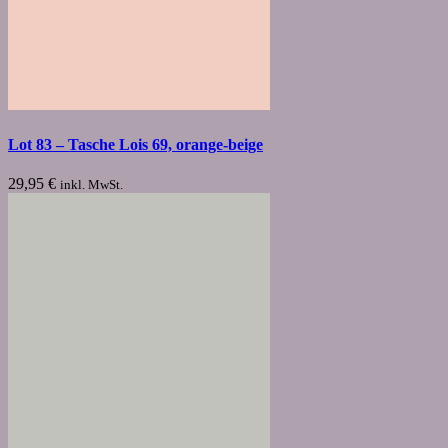
Lot 83 – Tasche Lois 69, orange-beige
29,95
€
inkl. MwSt.