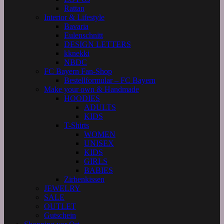
Rattan
Interior & Lifestyle
Bavaria
Eulenschnitt
DESIGN LETTERS
kknekki
NBDC
FC Bayern Fan-Shop
Bestellformular – FC Bayern
Make your own & Handmade
HOODIES
ADULTS
KIDS
T-Shirts
WOMEN
UNISEX
KIDS
GIRLS
BABIES
Zirbenkissen
JEWELRY
SALE
OUTLET
Gutschein